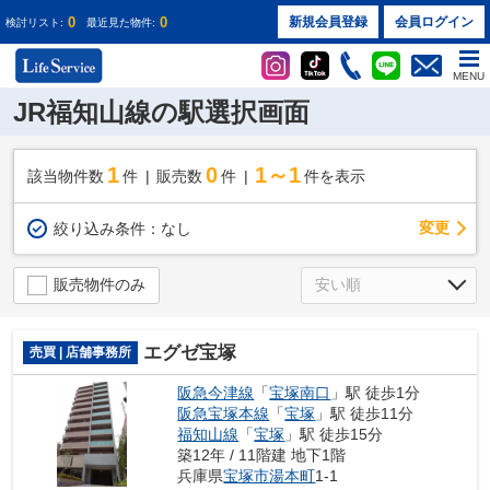
0
0
新規会員登録
会員ログイン
検討リスト:
最近見た物件:
MENU
JR福知山線の駅選択画面
1
0
1～1
該当物件数
件
販売数
件
件を表示
変更
絞り込み条件：
なし
販売物件のみ
エグゼ宝塚
売買 | 店舗事務所
阪急今津線
「
宝塚南口
」駅 徒歩1分
阪急宝塚本線
「
宝塚
」駅 徒歩11分
福知山線
「
宝塚
」駅 徒歩15分
築12年 / 11階建 地下1階
兵庫県
宝塚市
湯本町
1-1