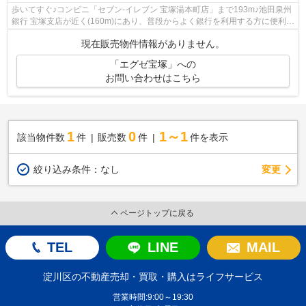
歩いてすぐ♪コンビニ「セブン-イレブン 宝塚湯本町店」まで193m♪池田泉州
銀行 宝塚支店が近く(160m)にあり、普段からよく銀行を利用する方に便利で
す♪2014年1月築で地域にも馴染んだ物...
現在販売物件情報がありません。
「エグゼ宝塚」への
お問い合わせはこちら
1
0
1～1
該当物件数
件
販売数
件
件を表示
変更
絞り込み条件：
なし
ページトップに戻る
TEL
LINE
MAIL
淀川区の不動産売却・買取・購入はライフサービス
営業時間:9:00～19:30