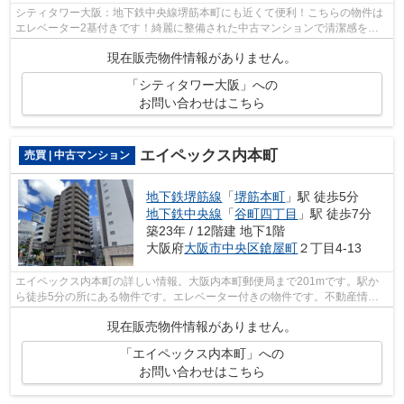
シティタワー大阪：地下鉄中央線堺筋本町にも近くて便利！こちらの物件は
エレベーター2基付きです！綺麗に整備された中古マンションで清潔感を感
じます！駅の近くに立地する、徒歩4分...
現在販売物件情報がありません。
「シティタワー大阪」への
お問い合わせはこちら
エイペックス内本町
売買 | 中古マンション
地下鉄堺筋線
「
堺筋本町
」駅 徒歩5分
地下鉄中央線
「
谷町四丁目
」駅 徒歩7分
築23年 / 12階建 地下1階
大阪府
大阪市中央区
鎗屋町
２丁目4-13
エイペックス内本町の詳しい情報。大阪内本町郵便局まで201mです。駅か
ら徒歩5分の所にある物件です。エレベーター付きの物件です。不動産情報
をお求めならライフサービスにご依頼を。...
現在販売物件情報がありません。
「エイペックス内本町」への
お問い合わせはこちら