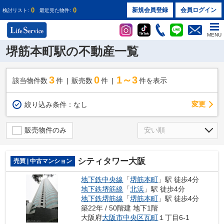
0
0
新規会員登録
会員ログイン
検討リスト:
最近見た物件:
MENU
堺筋本町駅の不動産一覧
3
0
1～3
該当物件数
件
販売数
件
件を表示
変更
絞り込み条件：
なし
販売物件のみ
シティタワー大阪
売買 | 中古マンション
地下鉄中央線
「
堺筋本町
」駅 徒歩4分
地下鉄堺筋線
「
北浜
」駅 徒歩4分
地下鉄堺筋線
「
堺筋本町
」駅 徒歩4分
築22年 / 50階建 地下1階
大阪府
大阪市中央区
瓦町
１丁目6-1