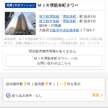
ＭＪＲ堺筋本町タワー
売買 | 中古マンション
地下鉄堺筋線
「
堺筋本町
」駅 徒歩1分
地下鉄中央線
「
堺筋本町
」駅 徒歩1分
築5年 / 37階建
大阪府
大阪市中央区
南本町
１丁目6-7
新着情報：ＭＪＲ堺筋本町タワーの空室情報ならコチラ。2021年1月築の物
件です。綺麗に整備された中古マンションで清潔感を感じます。ライフサー
ビスでは、大阪市中央区エリアに関する...
現在販売物件情報がありません。
「ＭＪＲ堺筋本町タワー」への
お問い合わせはこちら
3
0
1～3
該当物件数
件
販売数
件
件を表示
変更
絞り込み条件：
なし