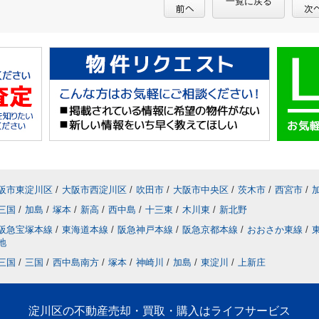
一覧に戻る
阪市東淀川区
/
大阪市西淀川区
/
吹田市
/
大阪市中央区
/
茨木市
/
西宮市
/
三国
/
加島
/
塚本
/
新高
/
西中島
/
十三東
/
木川東
/
新北野
阪急宝塚本線
/
東海道本線
/
阪急神戸本線
/
阪急京都本線
/
おおさか東線
/
地
三国
/
三国
/
西中島南方
/
塚本
/
神崎川
/
加島
/
東淀川
/
上新庄
淀川区の不動産売却・買取・購入はライフサービス