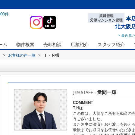
000
件
本
北大阪
> 最近見
ーム
物件検索
売却相談
店舗紹介
スタッフ紹介
ス
>
お客様の声一覧
>
Ｔ・Ｎ様
當間一輝
担当STAFF：
COMMENT
T.N様
この度は、大切なご所有不動産の
うございました。
また無事に決済とお引渡しを終え
最後までお取引をお任せいただき