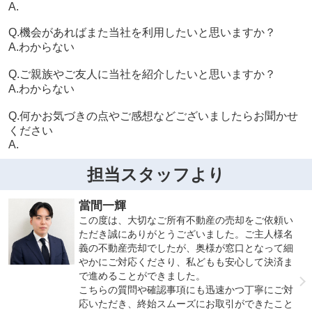
A.
Q.機会があればまた当社を利用したいと思いますか？
A.わからない
Q.ご親族やご友人に当社を紹介したいと思いますか？
A.わからない
Q.何かお気づきの点やご感想などございましたらお聞かせ
ください
A.
担当スタッフより
當間一輝
この度は、大切なご所有不動産の売却をご依頼い
ただき誠にありがとうございました。ご主人様名
義の不動産売却でしたが、奥様が窓口となって細
やかにご対応くださり、私どもも安心して決済ま
で進めることができました。
こちらの質問や確認事項にも迅速かつ丁寧にご対
応いただき、終始スムーズにお取引ができたこと