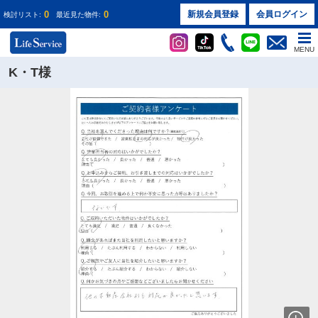
0
0
新規会員登録
会員ログイン
検討リスト:
最近見た物件:
MENU
K・T様