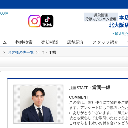
000
件
本
北大阪
> 最近見
ーム
物件検索
売却相談
店舗紹介
スタッフ紹介
ス
>
お客様の声一覧
>
Ｔ・Ｔ様
當間一輝
担当STAFF：
COMMENT
この度は、弊社仲介にて物件をご
ます。アンケートにもご協力いた
にありがとうございます。ご満足
後とも安心してお取引いただける
これからも末永いお付き合いをど