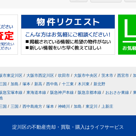
阪市東淀川区
/
大阪市西淀川区
/
吹田市
/
大阪市中央区
/
茨木市
/
西宮市
/
三国
/
加島
/
塚本
/
新高
/
西中島
/
十三東
/
木川東
/
新北野
阪急宝塚本線
/
東海道本線
/
阪急神戸本線
/
阪急京都本線
/
おおさか東線
/
地
三国
/
三国
/
西中島南方
/
塚本
/
神崎川
/
加島
/
東淀川
/
上新庄
淀川区の不動産売却・買取・購入はライフサービス