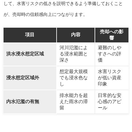
して、水害リスクの低さを説明できるよう準備しておくこと
が、売却時の信頼感向上につながります。
売却への影
項目
内容
響
河川氾濫によ
避難のしや
洪水浸水想定区域
る浸水範囲と
すさへの評
深さ
価
想定最大規模
水害リスク
浸水想定区域外
でも浸水色な
が低い資産
し
印象
排水能力を超
日常的な安
内水氾濫の有無
えた雨水の滞
心感のアピ
留
ール