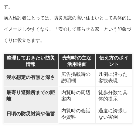
す。
購入検討者にとっては、防災意識の高い住まいとして具体的に
イメージしやすくなり、「安心して暮らせる家」という印象づ
くりに役立ちます。
整理しておきたい防災
売却時の主な
伝え方のポイ
情報
活用場面
ント
広告掲載時の
凡例に沿った
浸水想定の有無と深さ
説明欄
客観表現
最寄り避難所までの距
内覧時の周辺
徒歩分数で具
離
案内
体的提示
内覧時の会話
過度に誇張し
日頃の防災対策や備蓄
や資料
ない実例