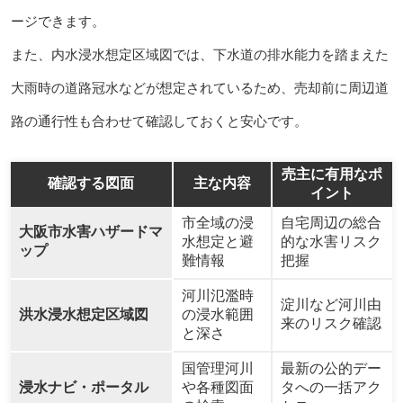
ージできます。
また、内水浸水想定区域図では、下水道の排水能力を踏まえた
大雨時の道路冠水などが想定されているため、売却前に周辺道
路の通行性も合わせて確認しておくと安心です。
売主に有用なポ
確認する図面
主な内容
イント
市全域の浸
自宅周辺の総合
大阪市水害ハザードマ
水想定と避
的な水害リスク
ップ
難情報
把握
河川氾濫時
淀川など河川由
洪水浸水想定区域図
の浸水範囲
来のリスク確認
と深さ
国管理河川
最新の公的デー
浸水ナビ・ポータル
や各種図面
タへの一括アク