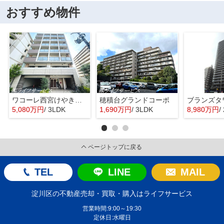
おすすめ物件
ワコーレ西宮けやき通り
穂積台グランドコーポ
5,080万円
/ 3LDK
1,690万円
/ 3LDK
8,980万円
/
ページトップに戻る
TEL
LINE
MAIL
淀川区の不動産売却・買取・購入はライフサービス
営業時間:9:00～19:30
定休日:水曜日