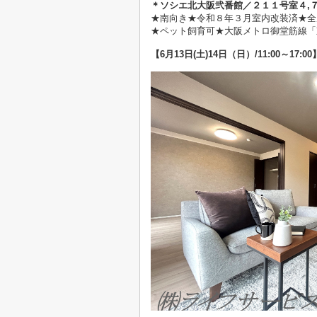
＊ソシエ北大阪弐番館／２１１
号室４
,
★
南向き★令和８年３月室内改装済★全
★ペット飼育可★大阪メトロ御堂筋線「
【6
月13日(土)14日（日）
/11:00～17:00