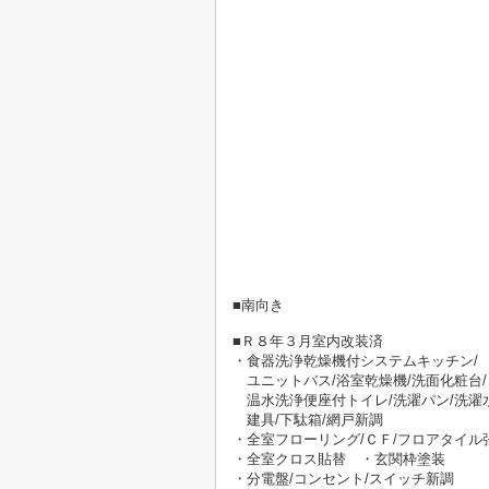
■
南向き
■Ｒ８年３月室内改装済
・食器洗浄乾燥機付システムキッチン/
ユニットバス/浴室乾燥機/洗面化粧台/
温水洗浄便座付トイレ/洗濯パン/洗濯水
建具/下駄箱/網戸新調
・全室フローリング/ＣＦ/フロアタイル
・全室クロス貼替 ・玄関枠塗装
・分電盤/コンセント/スイッチ新調