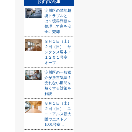
おすすめ記事
淀川区の隣地越
境トラブルと
は？境界問題を
整理して家を安
全に売却...
８月１日（土）
２日（日）「サ
ンクタス塚本／
１２０１号室」
オープ...
淀川区の一般媒
介が放置気味？
売れない期間を
短くする対策を
解説
８月１日（土）
２日（日）「ユ
ニ・アルス新大
阪ウエスト／
1001号室...