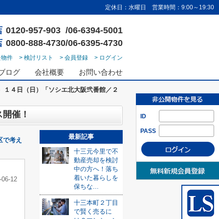
定休日：水曜日 営業時間：9:00～19:30
店
0120-957-903 /06-6394-5001
店
0800-888-4730/06-6395-4730
た物件
> 検討リスト
> 会員登録
> ログイン
ブログ
会社概要
お問い合わせ
）１４日（日）「ソシエ北大阪弐番館／２
ス開催！
ID
PASS
最新記事
区で考え
十三元今里で不
動産売却を検討
中の方へ！落ち
着いた暮らしを
-06-12
保ちな...
十三本町２丁目
で賢く売るに