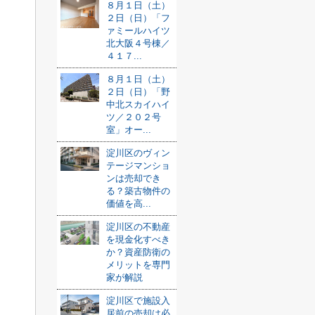
８月１日（土）
２日（日）「フ
ァミールハイツ
北大阪４号棟／
４１７...
８月１日（土）
２日（日）「野
中北スカイハイ
ツ／２０２号
室」オー...
淀川区のヴィン
テージマンショ
ンは売却でき
る？築古物件の
価値を高...
淀川区の不動産
を現金化すべき
か？資産防衛の
メリットを専門
家が解説
淀川区で施設入
居前の売却は必