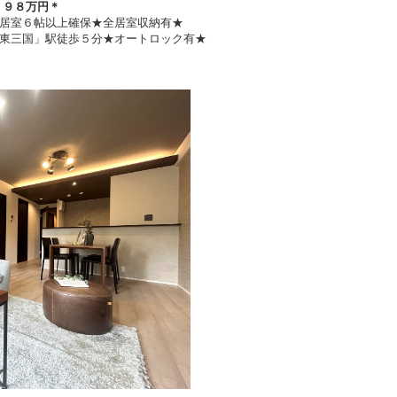
７９８万円
＊
居室６帖以上確保★全居室収納有★
東三国」駅徒歩５分★オートロック有★
】