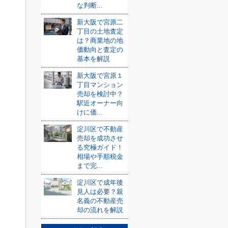
な判断...
新大阪で宮原二
丁目の土地査定
は？商業地の地
価動向と査定の
基本を解説
新大阪で宮原１
丁目マンション
売却を検討中？
駅近オーナー向
けに価...
淀川区で不動産
売却を成功させ
る究極ガイド！
相場や手順税金
まで完...
淀川区で成年後
見人は必要？親
名義の不動産売
却の流れを解説