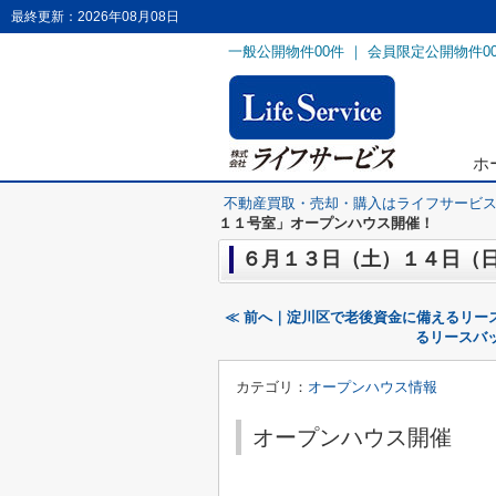
最終更新：2026年08月08日
一般公開物件
00
件 ｜ 会員限定公開物件
0
ホ
不動産買取・売却・購入はライフサービ
１１号室」オープンハウス開催！
６月１３日（土）１４日（
≪ 前へ｜淀川区で老後資金に備えるリー
るリースバ
カテゴリ：
オープンハウス情報
オープンハウス開催