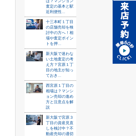
は？マンション
査定の基本と駅
近利便性...
十三本町１丁目
の店舗売却を検
討中の方へ！相
場や査定ポイン
トを押...
新大阪で迷わな
い土地査定の考
え方？宮原１丁
目の地主が知っ
ておき...
西宮原１丁目の
相場は？マンシ
ョン売却の進め
方と注意点を解
説
新大阪で宮原３
丁目の資産見直
しを検討中？不
動産売却の適切