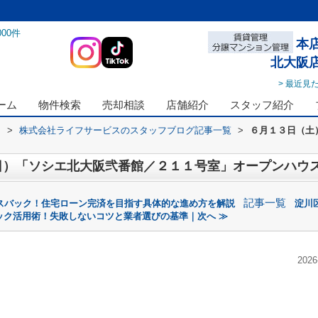
000
件
本
北大阪
> 最近見
ーム
物件検索
売却相談
店舗紹介
スタッフ紹介
ス
>
株式会社ライフサービスのスタッフブログ記事一覧
>
６月１３日（土
日）「ソシエ北大阪弐番館／２１１号室」オープンハウ
記事一覧
スバック！住宅ローン完済を目指す具体的な進め方を解説
淀川
ック活用術！失敗しないコツと業者選びの基準｜次へ ≫
2026