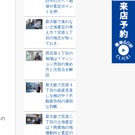
討中の方へ！相
場や査定ポイン
トを押...
新大阪で迷わな
い土地査定の考
え方？宮原１丁
目の地主が知っ
ておき...
西宮原１丁目の
相場は？マンシ
ョン売却の進め
方と注意点を解
説
新大阪で宮原３
丁目の資産見直
しを検討中？不
動産売却の適切
な判断...
新大阪で宮原二
もの
丁目の土地査定
は？商業地の地
価動向と査定の