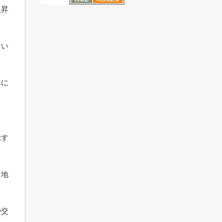
上昇
てい
準に
示す
、地
や交