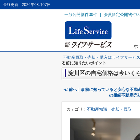
最終更新：2026年08月07日
一般公開物件
00
件 ｜ 会員限定公開物件
0
ホ
不動産買取・売却・購入はライフサービ
る前に知りたいポイント
淀川区の自宅価格は今いく
≪ 前へ｜事前に知っていると安心な不動
の相続不動産売
カテゴリ：
不動産知識 売却・買取