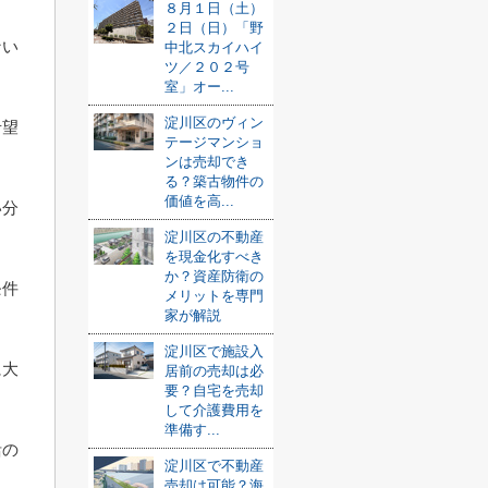
８月１日（土）
２日（日）「野
ない
中北スカイハイ
ツ／２０２号
室」オー...
淀川区のヴィン
希望
テージマンショ
ンは売却でき
る？築古物件の
価値を高...
い分
淀川区の不動産
を現金化すべき
か？資産防衛の
条件
メリットを専門
家が解説
淀川区で施設入
に大
居前の売却は必
要？自宅を売却
して介護費用を
準備す...
活の
淀川区で不動産
売却は可能？海