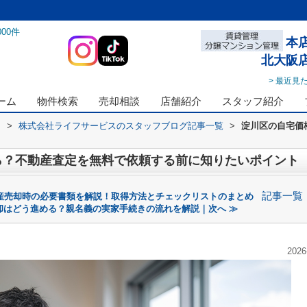
000
件
本
北大阪
> 最近見
ーム
物件検索
売却相談
店舗紹介
スタッフ紹介
ス
>
株式会社ライフサービスのスタッフブログ記事一覧
>
淀川区の自宅価
ら？不動産査定を無料で依頼する前に知りたいポイント
記事一覧
産売却時の必要書類を解説！取得方法とチェックリストのまとめ
却はどう進める？親名義の実家手続きの流れを解説｜次へ ≫
2026