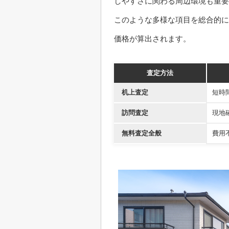
しやすさに関わる周辺環境も重要
このような多様な項目を総合的に
価格が算出されます。
査定方法
机上査定
短時
訪問査定
現地
無料査定全般
費用