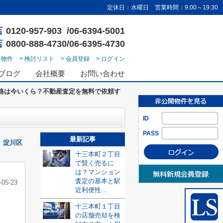
定休日：水曜日 営業時間：9:00～19:30
店
0120-957-903 /06-6394-5001
店
0800-888-4730/06-6395-4730
た物件
> 検討リスト
> 会員登録
> ログイン
ブログ
会社概要
お問い合わせ
格は今いくら？不動産査定を無料で依頼す
ID
PASS
最新記事
淀川区
十三本町２丁目
で賢く売るに
は？マンション
査定の基本と駅
-05-23
近利便性...
十三本町１丁目
の店舗売却を検