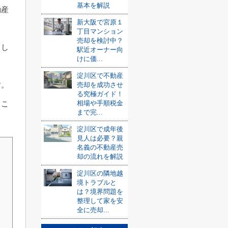
基本を解説
動産
新大阪で宮原１
丁目マンション
売却を検討中？
てし
駅近オーナー向
けに価...
淀川区で不動産
す。
売却を成功させ
る究極ガイド！
相場や手順税金
、こ
まで完...
淀川区で成年後
見人は必要？親
名義の不動産売
却の流れを解説
淀川区の隣地越
境トラブルと
は？境界問題を
整理して家を安
全に売却...