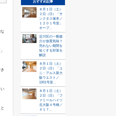
おすすめ記事
８月１日（土）
２日（日）「サ
ンクタス塚本／
１２０１号室」
オープ...
的な
淀川区の一般媒
介が放置気味？
売れない期間を
定」
短くする対策を
解説
８月１日（土）
２日（日）「ユ
でき
ニ・アルス新大
阪ウエスト／
1001号室...
てい
８月１日（土）
２日（日）「フ
ァミールハイツ
北大阪４号棟／
もと
４１７...