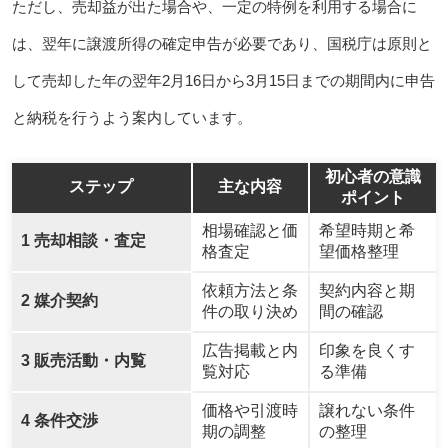
ただし、売却益が出た場合や、一定の特例を利用する場合に
は、翌年に譲渡所得の確定申告が必要であり、国税庁は原則と
して売却した年の翌年2月16日から3月15日までの期間内に申告
と納税を行うよう案内しています。
初心者の意識
ステップ
主な内容
ポイント
相場確認と価
希望時期と希
1 売却相談・査定
格査定
望価格整理
依頼方法と条
契約内容と期
2 媒介契約
件の取り決め
間の確認
広告掲載と内
印象を良くす
3 販売活動・内覧
覧対応
る準備
価格や引渡時
譲れない条件
4 条件交渉
期の調整
の整理