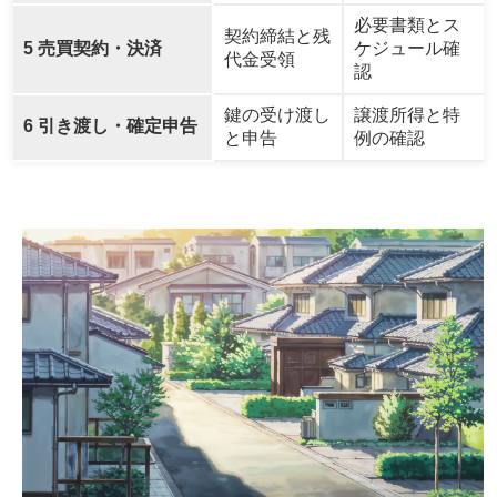
必要書類とス
契約締結と残
5 売買契約・決済
ケジュール確
代金受領
認
鍵の受け渡し
譲渡所得と特
6 引き渡し・確定申告
と申告
例の確認