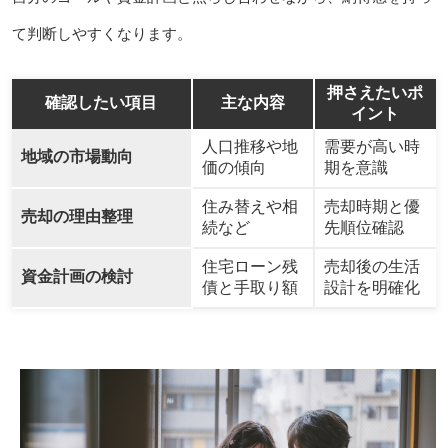
て判断しやすくなります。
押さえたいポ
確認したい項目
主な内容
イント
人口推移や地
需要が高い時
地域の市場動向
価の傾向
期を意識
住み替えや相
売却時期と優
売却の理由整理
続など
先順位確認
住宅ローン残
売却後の生活
資金計画の検討
債と手取り額
設計を明確化