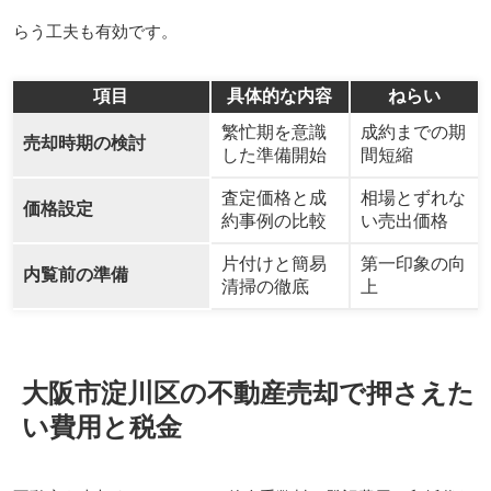
らう工夫も有効です。
項目
具体的な内容
ねらい
繁忙期を意識
成約までの期
売却時期の検討
した準備開始
間短縮
査定価格と成
相場とずれな
価格設定
約事例の比較
い売出価格
片付けと簡易
第一印象の向
内覧前の準備
清掃の徹底
上
大阪市淀川区の不動産売却で押さえた
い費用と税金