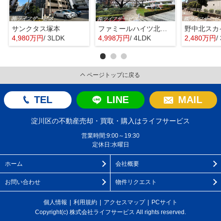
サンクタス塚本
ファミールハイツ北大阪４号棟
野中北スカ
4,980万円
/ 3LDK
4,998万円
/ 4LDK
2,480万円
/
ページトップに戻る
TEL
LINE
MAIL
淀川区の不動産売却・買取・購入はライフサービス
営業時間:9:00～19:30
定休日:水曜日
ホーム
会社概要
お問い合わせ
物件リクエスト
個人情報
利用規約
アクセスマップ
PCサイト
Copyright(c) 株式会社ライフサービス All rights reserved.