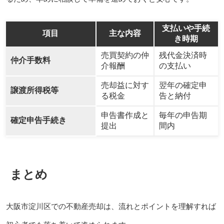
支払いや手続
項目
主な内容
き時期
売買契約の仲
残代金決済時
仲介手数料
介報酬
の支払い
売却益に対す
翌年の確定申
譲渡所得税等
る税金
告と納付
申告書作成と
毎年の申告期
確定申告手続き
提出
間内
まとめ
大阪市淀川区での不動産売却は、流れとポイントを理解すれば