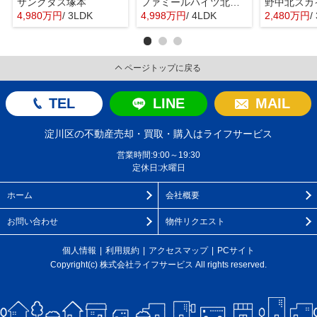
サンクタス塚本
ファミールハイツ北大阪４号棟
野中北スカ
4,980万円
/ 3LDK
4,998万円
/ 4LDK
2,480万円
/
ページトップに戻る
TEL
LINE
MAIL
淀川区の不動産売却・買取・購入はライフサービス
営業時間:9:00～19:30
定休日:水曜日
ホーム
会社概要
お問い合わせ
物件リクエスト
個人情報
利用規約
アクセスマップ
PCサイト
Copyright(c) 株式会社ライフサービス All rights reserved.