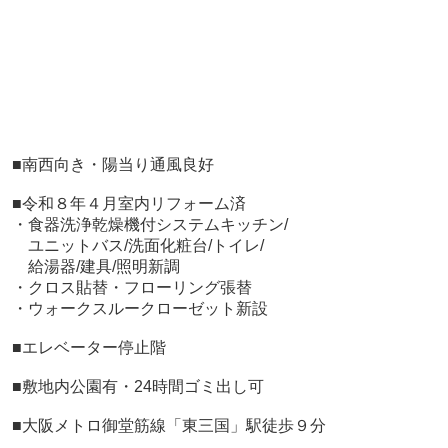
■
南西向き・陽当り通風良好
■令和８年４月室内リフォーム済
・食器洗浄乾燥機付システムキッチン/
ユニットバス/洗面化粧台/トイレ/
給湯器/建具/照明新調
・クロス貼替・フローリング張替
・ウォークスルークローゼット新設
■エレベーター停止階
■敷地内公園有・24時間ゴミ出し可
■大阪メトロ御堂筋線「東三国」駅徒歩９分