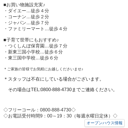
■お買い物施設充実♪
・ダイエー…徒歩４分
・コーナン…徒歩２分
・ジャパン…徒歩７分
・ファミリーマート…徒歩４分
■子育て世帯にもおすすめ♪
・つくしんぼ保育園…徒歩７分
・新東三国小学校…徒歩６分
・東三国中学校…徒歩６分
＊ご家族の皆様でお気軽にお越しくださいませ♪
＊スタッフは不在にしている場合がございます。
その場合はTEL:0800-888-4730までご連絡ください。
◇フリーコール：0800-888-4730◇
◇お電話受付時間9：00～19：30（毎週水曜日定休）◇
オープンハウス情報