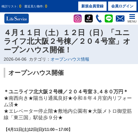
0
0
新規会員登録
会員ログイン
検討リスト:
最近見た物件:
MENU
４月１１日（土）１２日（日）「ユニ
ライフ北大阪２号棟／２０４号室」オ
ープンハウス開催！
2026-04-06
カテゴリ：
オープンハウス情報
オープンハウス開催
＊ユニライフ北大阪２号棟／２０４
号室３
,４８０万円
＊
★
南西向き
★
陽当り通風良好
★
令和８年４月室内リフォー
ム済
★
★
エレベーター停止階
★
敷地内公園有
★
大阪メトロ御堂筋
線「東三国」駅徒歩９分
★
【4
月11日(土)12
日(日)
/11:00～17:00】