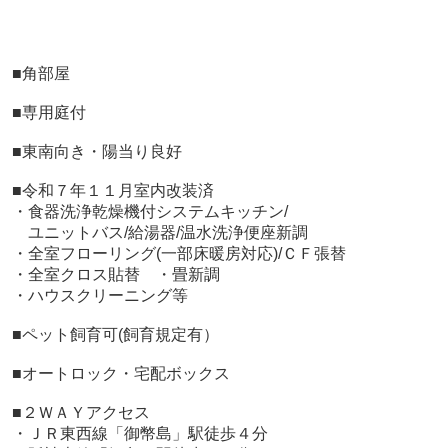
■
角部屋
■専用庭付
■東南向き・陽当り良好
■令和７年１１月室内改装済
・食器洗浄乾燥機付システムキッチン/
ユニットバス/給湯器/温水洗浄便座新調
・全室フローリング(一部床暖房対応)/ＣＦ張替
・全室クロス貼替 ・畳新調
・ハウスクリーニング等
■ペット飼育可(飼育規定有）
■オートロック・宅配ボックス
■２ＷＡＹアクセス
・ＪＲ東西線「御幣島」駅徒歩４分