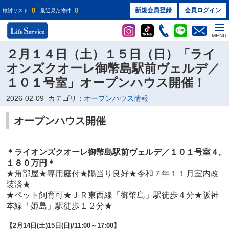
0
0
新規会員登録
会員ログイン
検討リスト:
最近見た物件:
MENU
２月１４日（土）１５日（日）「ライ
オンズクオーレ御幣島駅前ヴェルデ／
１０１号室」オープンハウス開催！
2026-02-09
カテゴリ：
オープンハウス情報
オープンハウス開催
＊ライオンズクオーレ御幣島駅前ヴェルデ／１０１
号室４
,
１８０万円
＊
★
角部屋★専用庭付★陽当り良好★令和７年１１月室内改
装済★
★ペット飼育可★ＪＲ東西線「御幣島」駅徒歩４分★阪神
本線「姫島」駅徒歩１２分★
【2
月14日(土)15日(日)
/11:00～17:00】