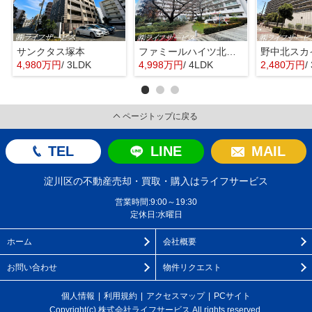
サンクタス塚本
ファミールハイツ北大阪４号棟
野中北スカ
4,980万円
/ 3LDK
4,998万円
/ 4LDK
2,480万円
/
ページトップに戻る
TEL
LINE
MAIL
淀川区の不動産売却・買取・購入はライフサービス
営業時間:9:00～19:30
定休日:水曜日
ホーム
会社概要
お問い合わせ
物件リクエスト
個人情報
利用規約
アクセスマップ
PCサイト
Copyright(c) 株式会社ライフサービス All rights reserved.