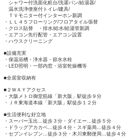
シャワー付洗面化粧台/洗濯パン/給湯器/
温水洗浄便座付トイレ/建具/
ＴＶモニター付インターホン新調
・ＬＬ４５フローリング/フロアタイル張替
・クロス貼替 ・排水/給水/給湯管新調
・エアコン先行配管・エアコン設置
・ハウスクリーニング
■設備充実
・保温浴槽・浄水器・節水水栓
・LED照明・一部内窓・浴室乾燥機等
■全居室収納有
■２ＷＡＹアクセス
・大阪メトロ御堂筋線「新大阪」駅徒歩９分
・ＪＲ東海道本線「新大阪」駅徒歩１２分
■生活便利な好立地
・スーパー玉出…徒歩３分・ダイエー…徒歩５分
・ドラッグアカカベ…徒歩４分・スギ薬局…徒歩４分
・セブンイレブン…徒歩３分・木川東郵便局…徒歩４分