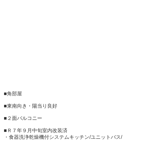
■
角部屋
■東南向き・陽当り良好
■２面バルコニー
■Ｒ７年９月中旬室内改装済
・食器洗浄乾燥機付システムキッチン/ユニットバス/