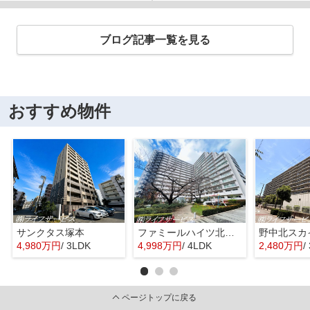
ブログ記事一覧を見る
おすすめ物件
サンクタス塚本
ファミールハイツ北大阪４号棟
野中北スカ
4,980万円
/ 3LDK
4,998万円
/ 4LDK
2,480万円
/
ページトップに戻る