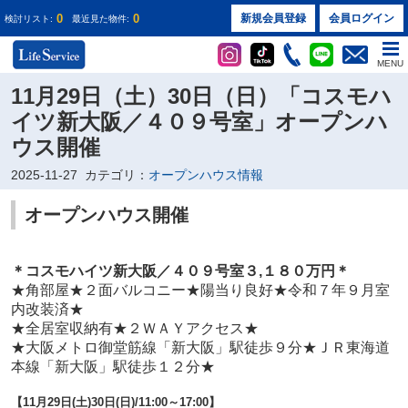
0
0
新規会員登録
会員ログイン
検討リスト:
最近見た物件:
MENU
11月29日（土）30日（日）「コスモハ
イツ新大阪／４０９号室」オープンハ
ウス開催
2025-11-27
カテゴリ：
オープンハウス情報
オープンハウス開催
＊コスモハイツ新大阪／４０９
号室３
,１８０万円
＊
★
角部屋★２面バルコニー★陽当り良好★令和７年９月室
内改装済★
★全居室収納有★２ＷＡＹアクセス★
★大阪メトロ御堂筋線「新大阪」駅徒歩９分★ＪＲ東海道
本線「新大阪」駅徒歩１２分★
【11
月29日(土)30日(日)
/11:00～17:00】