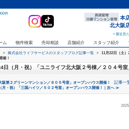
000
件
本
北大阪
> 最近見
ーム
物件検索
売却相談
店舗紹介
スタッフ紹介
ス
>
株式会社ライフサービスのスタッフブログ記事一覧
>
11月22日（土
開催！
日）24日（月・祝）「ユニライフ北大阪２号棟／２０４号
記事一
「新大阪第２グリーンマンション／６０５号室」オープンハウス開催！
4日（月・祝）「三国ハイツ／５０２号室」オープンハウス開催！｜次へ ≫
2025