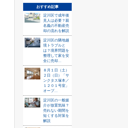
おすすめ記事
淀川区で成年後
見人は必要？親
名義の不動産売
却の流れを解説
淀川区の隣地越
境トラブルと
は？境界問題を
整理して家を安
全に売却...
８月１日（土）
２日（日）「サ
ンクタス塚本／
１２０１号室」
オープ...
淀川区の一般媒
介が放置気味？
売れない期間を
短くする対策を
解説