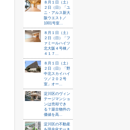
８月１日（土）
２日（日）「ユ
ニ・アルス新大
阪ウエスト／
1001号室...
８月１日（土）
２日（日）「フ
ァミールハイツ
北大阪４号棟／
４１７...
８月１日（土）
２日（日）「野
中北スカイハイ
ツ／２０２号
室」オー...
淀川区のヴィン
テージマンショ
ンは売却でき
る？築古物件の
価値を高...
淀川区の不動産
を現金化すべき