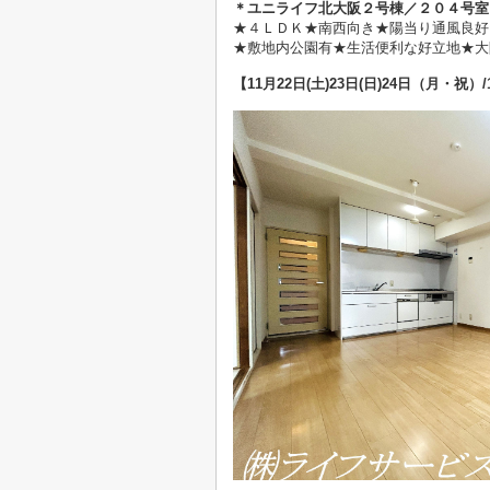
＊ユニライフ北大阪２号棟／２０４
号室
★
４ＬＤＫ★南西向き★陽当り通風良好
★敷地内公園有★生活便利な好立地★大
【11
月22日(土)23日(日)24日（月・祝）