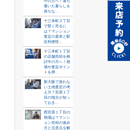
中の方へ！落ち
着いた暮らしを
保ちな...
十三本町２丁目
で賢く売るに
は？マンション
査定の基本と駅
近利便性...
十三本町１丁目
の店舗売却を検
討中の方へ！相
場や査定ポイン
トを押...
新大阪で迷わな
い土地査定の考
え方？宮原１丁
目の地主が知っ
ておき...
西宮原１丁目の
相場は？マンシ
ョン売却の進め
方と注意点を解