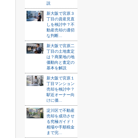
説
新大阪で宮原３
丁目の資産見直
しを検討中？不
動産売却の適切
な判断...
新大阪で宮原二
丁目の土地査定
は？商業地の地
価動向と査定の
基本を解説
新大阪で宮原１
丁目マンション
売却を検討中？
駅近オーナー向
けに価...
淀川区で不動産
売却を成功させ
る究極ガイド！
相場や手順税金
まで完...