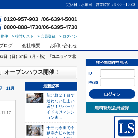
定休日：水曜日 営業時間：9:00～19:30
店
0120-957-903 /06-6394-5001
店
0800-888-4730/06-6395-4730
た物件
> 検討リスト
> 会員登録
> ログイン
ブログ
会社概要
お問い合わせ
）23日（日）24日（月・祝）「ユニライフ北
室」オープンハウス開催！
ID
PASS
最新記事
覧
11月
新北野２丁目で
迷わない住まい
選び！リバーサ
イド向けマンシ
-11-17
ョン査...
十三元今里で不
動産売却を検討