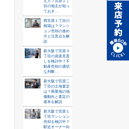
え方？宮原１丁
目の地主が知っ
ておき...
西宮原１丁目の
相場は？マンシ
ョン売却の進め
方と注意点を解
説
新大阪で宮原３
丁目の資産見直
しを検討中？不
動産売却の適切
な判断...
新大阪で宮原二
丁目の土地査定
は？商業地の地
価動向と査定の
基本を解説
新大阪で宮原１
丁目マンション
売却を検討中？
駅近オーナー向