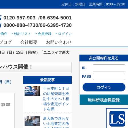
定休日：水曜日 営業時間：9:00～19:30
店
0120-957-903 /06-6394-5001
店
0800-888-4730/06-6395-4730
た物件
> 検討リスト
> 会員登録
> ログイン
ブログ
会社概要
お問い合わせ
14日（日）15日（月/祝）「ユニライフ新大
プンハウス開催！
ID
PASS
最新記事
4日（日）
十三本町１丁目
の店舗売却を検
討中の方へ！相
場や査定ポイン
-09-08
トを押...
新大阪で迷わな
い土地査定の考