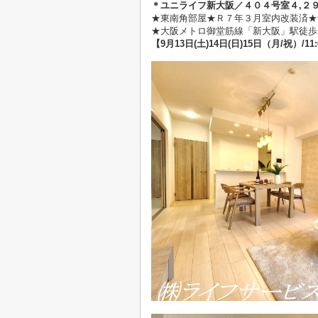
＊ユニライフ新大阪／４０４
号室４
,２
★
東南角部屋★Ｒ７年３月室内改装済★
★大阪メトロ御堂筋線「新大阪」駅徒歩
【9
月13日(土)14日(日)15日（月/祝）/11: