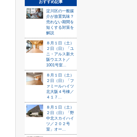
おすすめ記事
淀川区の一般媒
介が放置気味？
売れない期間を
短くする対策を
解説
８月１日（土）
２日（日）「ユ
ニ・アルス新大
阪ウエスト／
1001号室...
８月１日（土）
２日（日）「フ
ァミールハイツ
北大阪４号棟／
４１７...
８月１日（土）
２日（日）「野
中北スカイハイ
ツ／２０２号
室」オー...