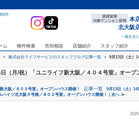
000
件
本
北大阪
> 最近見
ーム
物件検索
売却相談
店舗紹介
スタッフ紹介
ス
>
株式会社ライフサービスのスタッフブログ記事一覧
>
9月13日（土）
）15日（月/祝）「ユニライフ新大阪／４０４号室」オー
記事一覧
ザ新大阪／６０３号室」オープンハウス開催！
9月13日（土）1
ールハイツ北大阪５号棟／８０２号室」オープンハウス開催！｜次へ ≫
2025