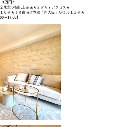
９８万円
＊
全居室６帖以上確保★２ＷＡＹアクセス★
１０分★ＪＲ東海道本線「新大阪」駅徒歩１１分★
00～17:00】