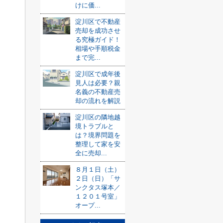
けに価...
淀川区で不動産
売却を成功させ
る究極ガイド！
相場や手順税金
まで完...
淀川区で成年後
見人は必要？親
名義の不動産売
却の流れを解説
淀川区の隣地越
境トラブルと
は？境界問題を
整理して家を安
全に売却...
８月１日（土）
２日（日）「サ
ンクタス塚本／
１２０１号室」
オープ...