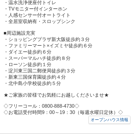
・温水洗浄便座付トイレ
・TVモニター付インターホン
・人感センサー付オートライト
・全居室収納有・スロップシンク
■周辺施設充実
・ショッピングプラザ新大阪徒歩約３分
・ファミリーマート×イズミヤ徒歩約６分
・ダイエー徒歩約６分
・スーパーマルハチ徒歩約８分
・ローソン徒歩約１分
・淀川東三国二郵便局徒歩約３分
・新東三国保育園徒歩約４分
・北中島小学校徒歩約５分
★ご家族の皆様でお気軽にお越しくださいませ★
◇フリーコール：0800-888-4730◇
◇お電話受付時間9：00～19：30（毎週水曜日定休）◇
オープンハウス情報