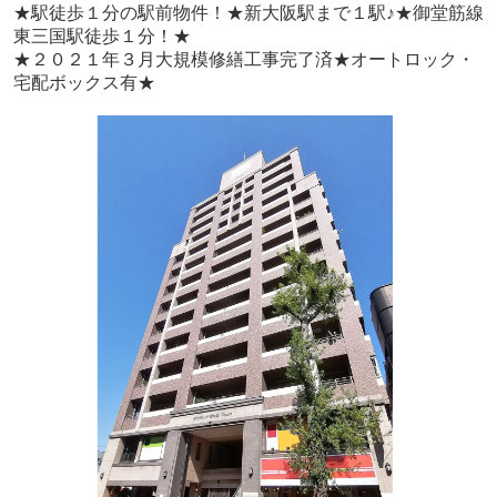
★
駅徒歩１分の駅前物件！★
新大阪駅まで１駅♪★
御堂筋線
東三国駅徒歩１分！★
★２０２１年３月大規模修繕工事完了済★
オートロック・
宅配ボックス有★