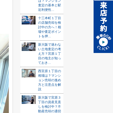
は？マンション
査定の基本と駅
近利便性...
十三本町１丁目
の店舗売却を検
討中の方へ！相
場や査定ポイン
トを押...
新大阪で迷わな
い土地査定の考
え方？宮原１丁
目の地主が知っ
ておき...
西宮原１丁目の
相場は？マンシ
ョン売却の進め
方と注意点を解
説
新大阪で宮原３
丁目の資産見直
しを検討中？不
動産売却の適切