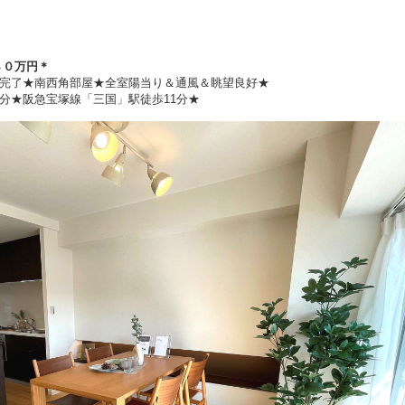
８０万円
＊
完了★南西角部屋★全室陽当り＆通風＆眺望良好★
分★阪急宝塚線「三国」駅徒歩11分★