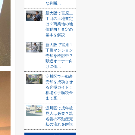
な判断...
新大阪で宮原二
丁目の土地査定
は？商業地の地
価動向と査定の
基本を解説
新大阪で宮原１
丁目マンション
売却を検討中？
駅近オーナー向
けに価...
淀川区で不動産
売却を成功させ
る究極ガイド！
相場や手順税金
まで完...
淀川区で成年後
見人は必要？親
名義の不動産売
却の流れを解説