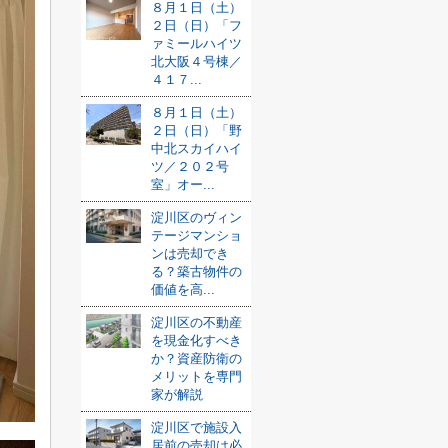
８月１日（土）
２日（日）「フ
ァミールハイツ
北大阪４号棟／
４１７...
８月１日（土）
２日（日）「野
中北スカイハイ
ツ／２０２号
室」オー...
淀川区のヴィン
テージマンショ
ンは売却でき
る？築古物件の
価値を高...
淀川区の不動産
を現金化すべき
か？資産防衛の
メリットを専門
家が解説
淀川区で施設入
居前の売却は必