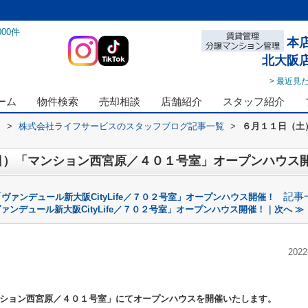
000
件
本
北大阪
> 最近見
ーム
物件検索
売却相談
店舗紹介
スタッフ紹介
ス
>
株式会社ライフサービスのスタッフブログ記事一覧
>
６月１１日（土
日）「マンション西宮原／４０１号室」オープンハウス
記事
ァンデュール新大阪CityLife／７０２号室」オープンハウス開催！
ンデュール新大阪CityLife／７０２号室」オープンハウス開催！｜次へ ≫
2022
ション西宮原／４０１号室」
にてオープンハウスを開催いたします。