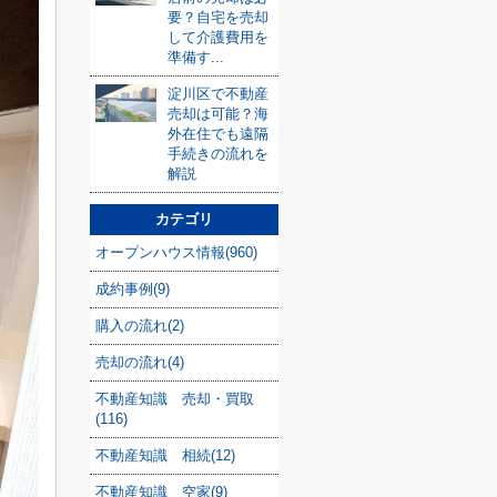
要？自宅を売却
して介護費用を
準備す...
淀川区で不動産
売却は可能？海
外在住でも遠隔
手続きの流れを
解説
カテゴリ
オープンハウス情報(960)
成約事例(9)
購入の流れ(2)
売却の流れ(4)
不動産知識 売却・買取
(116)
不動産知識 相続(12)
不動産知識 空家(9)