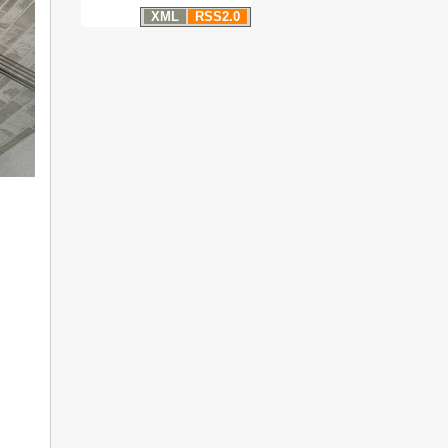
XML
RSS2.0