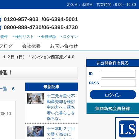
定休日：水曜日 営業時間：9:00～19:30
店
0120-957-903 /06-6394-5001
店
0800-888-4730/06-6395-4730
た物件
> 検討リスト
> 会員登録
> ログイン
ブログ
会社概要
お問い合わせ
）１２日（日）「マンション西宮原／４０
開催！
ID
PASS
最新記事
一覧
６
十三元今里で不
動産売却を検討
中の方へ！落ち
着いた暮らしを
-06-10
保ちな...
十三本町２丁目
で賢く売るに