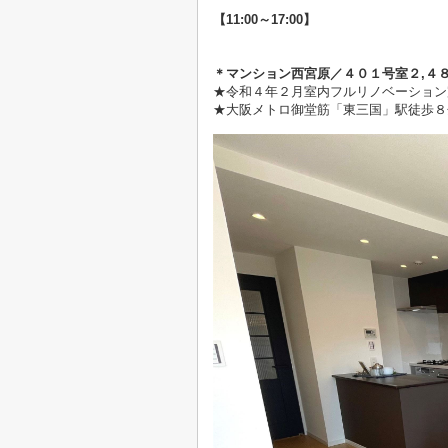
【11:00～17:00】
＊マンション西宮原／４０１
号室２
,４
★
令和４年２月室内フルリノベーション
★大阪メトロ御堂筋「東三国」駅徒歩８