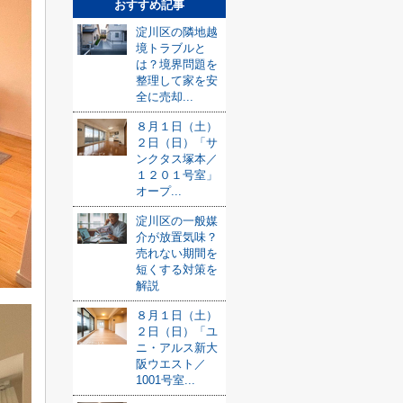
おすすめ記事
淀川区の隣地越
境トラブルと
は？境界問題を
整理して家を安
全に売却...
８月１日（土）
２日（日）「サ
ンクタス塚本／
１２０１号室」
オープ...
淀川区の一般媒
介が放置気味？
売れない期間を
短くする対策を
解説
８月１日（土）
２日（日）「ユ
ニ・アルス新大
阪ウエスト／
1001号室...