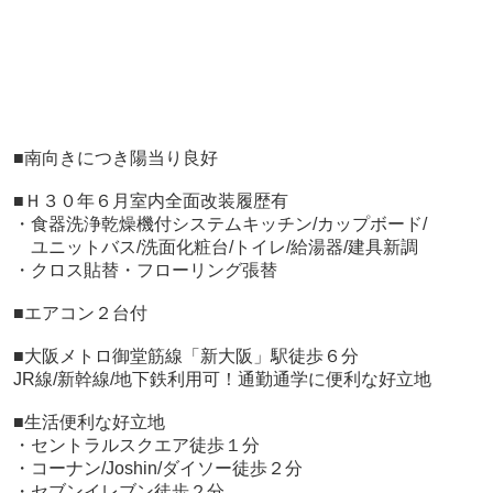
■南向きにつき陽当り良好
■Ｈ３０年６月室内全面改装履歴有
・食器洗浄乾燥機付システムキッチン/カップボード/
ユニットバス/洗面化粧台/トイレ/給湯器/建具新調
・クロス貼替・フローリング張替
■エアコン２台付
■大阪メトロ御堂筋線「新大阪」駅徒歩６分
JR線/新幹線/地下鉄利用可！通勤通学に便利な好立地
■生活便利な好立地
・セントラルスクエア徒歩１分
・コーナン/Joshin/ダイソー徒歩２分
・セブンイレブン徒歩２分