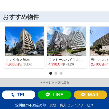
おすすめ物件
サンクタス塚本
ファミールハイツ北大阪４号棟
野中北スカ
4,980万円
/ 3LDK
4,998万円
/ 4LDK
2,480万円
/
ページトップに戻る
TEL
LINE
MAIL
淀川区の不動産売却・買取・購入はライフサービス