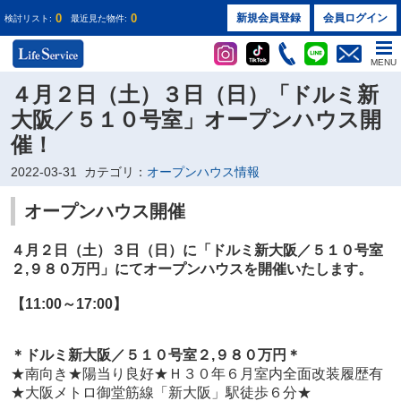
0
0
新規会員登録
会員ログイン
検討リスト:
最近見た物件:
MENU
４月２日（土）３日（日）「ドルミ新
大阪／５１０号室」オープンハウス開
催！
2022-03-31
カテゴリ：
オープンハウス情報
オープンハウス開催
４月２日（土）３日（日）に
「ドルミ新大阪／５１０号室
２
,９８０万円
」
にてオープンハウスを開催いたします。
【11:00～17:00】
＊ドルミ新大阪／５１０
号室２
,９８０万円
＊
★
南向き★陽当り良好★Ｈ３０年６月室内全面改装履歴有
★大阪メトロ御堂筋線「新大阪」駅徒歩６分★