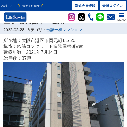
0
0
新規会員登録
会員ログイン
検討リスト:
最近見た物件:
株式会社ライフサービス
エグゼ大阪ドームⅡ
MENU
2022-02-28
カテゴリ：
分譲一棟マンション
所在地：大阪市港区市岡元町1-5-20
構造：鉄筋コンクリート造陸屋根8階建
建築年数：2021年7月14日
総戸数：87戸