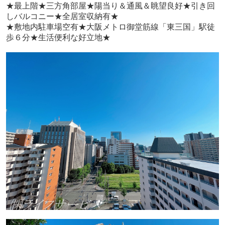
★
最上階★三方角部屋★陽当り＆通風＆眺望良好★引き回
しバルコニー★全居室収納有★
★敷地内駐車場空有★大阪メトロ御堂筋線「東三国」駅徒
歩６分★生活便利な好立地★