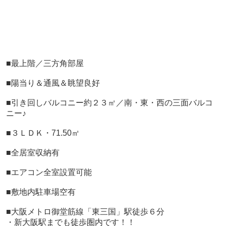
■最上階／三方角部屋
■陽当り＆通風＆眺望良好
■引き回しバルコニー約２３㎡／
南・東・西の三面バルコ
ニー♪
■３ＬＤＫ・71.50㎡
■全居室収納有
■エアコン全室設置可能
■敷地内駐車場空有
■大阪メトロ御堂筋線「東三国」駅徒歩６分
・新大阪駅までも徒歩圏内です！！