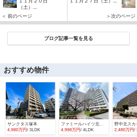
１１月２０日
１１月２７日（土）...
（土）...
＜ 前のページ
＞次のページ
ブログ記事一覧を見る
おすすめ物件
サンクタス塚本
ファミールハイツ北大阪４号棟
野中北スカ
4,980万円
/ 3LDK
4,998万円
/ 4LDK
2,480万円
/