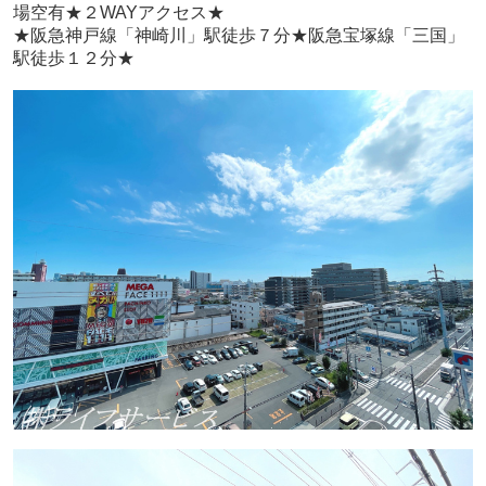
場空有★
２WAYアクセス★
★阪急神戸線「神崎川」駅徒歩７分★阪急宝塚線「三国」
駅徒歩１２分★