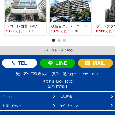
ワコーレ西宮けやき通り
穂積台グランドコーポ
5,080万円
/ 3LDK
1,690万円
/ 3LDK
8,980万円
/
ページトップに戻る
TEL
LINE
MAIL
淀川区の不動産売却・買取・購入はライフサービス
営業時間:9:00～19:30
定休日:水曜日
ホーム
会社概要
お問い合わせ
物件リクエスト