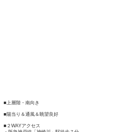
■上層階・南向き
■陽当り＆通風＆眺望良好
■２WAYアクセス
・阪急神戸線「神崎川」駅徒歩７分