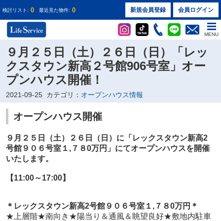
0
0
新規会員登録
会員ログイン
検討リスト:
最近見た物件:
MENU
９月２５日（土）２６日（日）「レッ
クスタウン新高２号館906号室」オー
プンハウス開催！
2021-09-25
カテゴリ：
オープンハウス情報
オープンハウス開催
９月２５日（土）２６日（日）に
「レックスタウン新高2
号館９０６号室１
,７８0万円
」
にてオープンハウスを開催
いたします。
【11:00～17:00】
＊
レックスタウン新高2号館９０６号室１
,７８0万円
＊
★上層階★
南向き★陽当り＆通風＆眺望良好★
敷地内駐車