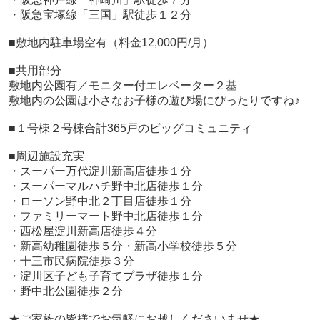
・阪急宝塚線「三国」駅徒歩１２分
■敷地内駐車場空有（料金12,000円/月）
■共用部分
敷地内公園有／モニター付エレベーター２基
敷地内の公園は小さなお子様の遊び場にぴったりですね♪
■１号棟２号棟合計365戸のビッグコミュニティ
■周辺施設充実
・スーパー万代淀川新高店徒歩１分
・スーパーマルハチ野中北店徒歩１分
・ローソン野中北２丁目店徒歩１分
・ファミリーマート野中北店徒歩１分
・西松屋淀川新高店徒歩４分
・新高幼稚園徒歩５分・新高小学校徒歩５分
・十三市民病院徒歩３分
・淀川区子ども子育てプラザ徒歩１分
・野中北公園徒歩２分
★ご家族の皆様でお気軽にお越しくださいませ★