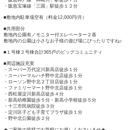
・阪急宝塚線「三国」駅徒歩１２分
■敷地内駐車場空有（料金12,000円/月）
■共用部分
敷地内公園有／モニター付エレベーター２基
敷地内の公園は小さなお子様の遊び場にぴったりですね♪
■１号棟２号棟合計365戸のビッグコミュニティ
■周辺施設充実
・スーパー万代淀川新高店徒歩１分
・スーパーマルハチ野中北店徒歩１分
・ローソン野中北２丁目店徒歩１分
・ファミリーマート野中北店徒歩１分
・西松屋淀川新高店徒歩４分
・新高幼稚園徒歩５分・新高小学校徒歩５分
・十三市民病院徒歩３分
・淀川区子ども子育てプラザ徒歩１分
・野中北公園徒歩２分
★ご家族の皆様でお気軽にお越しくださいませ★