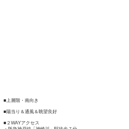
■上層階・南向き
■陽当り＆通風＆眺望良好
■２WAYアクセス
・阪急神戸線「神崎川」駅徒歩７分