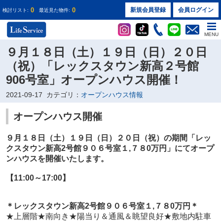
0
0
新規会員登録
会員ログイン
検討リスト:
最近見た物件:
MENU
９月１８日（土）１９日（日）２０日
（祝）「レックスタウン新高２号館
906号室」オープンハウス開催！
2021-09-17
カテゴリ：
オープンハウス情報
オープンハウス開催
９月１８日（土）１９日（日）２０日（祝）の期間
「レッ
クスタウン新高2号館９０６号室１
,７８0万円
」
にてオープ
ンハウスを開催いたします。
【11:00～17:00】
＊
レックスタウン新高2号館９０６号室１
,７８0万円
＊
★上層階★
南向き★陽当り＆通風＆眺望良好★
敷地内駐車