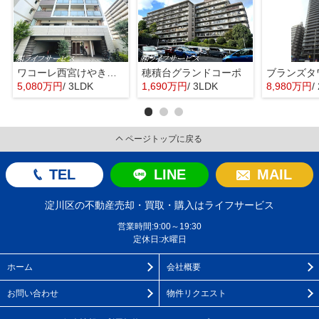
ワコーレ西宮けやき通り
穂積台グランドコーポ
5,080万円
/ 3LDK
1,690万円
/ 3LDK
8,980万円
/
ページトップに戻る
TEL
LINE
MAIL
淀川区の不動産売却・買取・購入はライフサービス
営業時間:9:00～19:30
定休日:水曜日
ホーム
会社概要
お問い合わせ
物件リクエスト