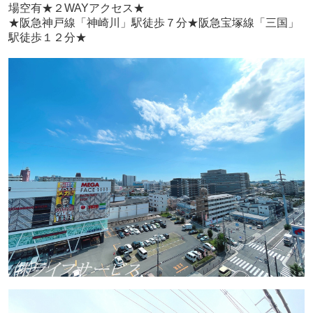
場空有★
２WAYアクセス★
★阪急神戸線「神崎川」駅徒歩７分★阪急宝塚線「三国」
駅徒歩１２分★