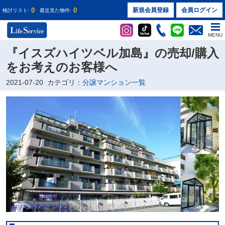
0
0
新規会員登録
会員ログイン
検討リスト:
最近見た物件:
MENU
『イスズハイツベル加島』の売却/購入
をお考えのお客様へ
2021-07-20
カテゴリ：
分譲マンション一覧