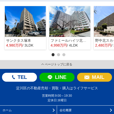
サンクタス塚本
ファミールハイツ北大阪４号棟
野中北スカ
4,980万円
/ 3LDK
4,998万円
/ 4LDK
2,480万円
/
ページトップに戻る
TEL
LINE
MAIL
淀川区の不動産売却・買取・購入はライフサービス
営業時間:9:00～19:30
定休日:水曜日
ホーム
会社概要