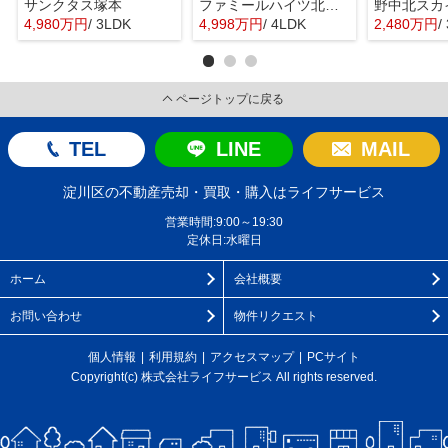
サンクタス塚本
ファミールハイツ北大阪４号棟
野中北スカ
4,980万円
/ 3LDK
4,998万円
/ 4LDK
2,480万円
/
ページトップに戻る
TEL
LINE
MAIL
淀川区の不動産売却・買取・購入はライフサービス
営業時間:9:00～19:30
定休日:水曜日
ホーム
会社概要
お問い合わせ
物件リクエスト
個人情報
利用規約
アクセスマップ
PCサイト
Copyright(c) 株式会社ライフサービス All rights reserved.