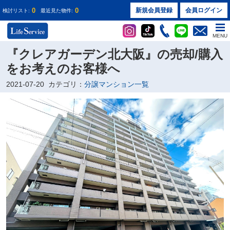
0
0
新規会員登録
会員ログイン
検討リスト:
最近見た物件:
MENU
『クレアガーデン北大阪』の売却/購入
をお考えのお客様へ
2021-07-20
カテゴリ：
分譲マンション一覧