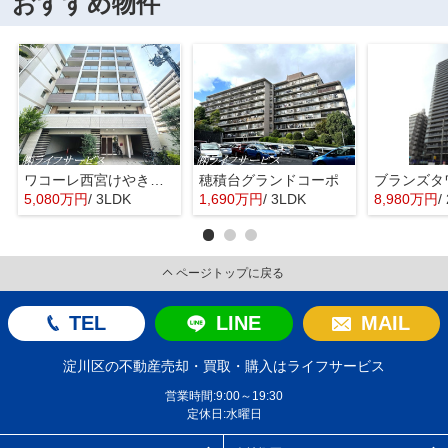
おすすめ物件
ワコーレ西宮けやき通り
穂積台グランドコーポ
5,080万円
/ 3LDK
1,690万円
/ 3LDK
8,980万円
/
ページトップに戻る
TEL
LINE
MAIL
淀川区の不動産売却・買取・購入はライフサービス
営業時間:9:00～19:30
定休日:水曜日