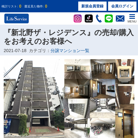
0
0
新規会員登録
会員ログイン
検討リスト:
最近見た物件:
MENU
『新北野ザ・レジデンス』の売却/購入
をお考えのお客様へ
2021-07-18
カテゴリ：
分譲マンション一覧