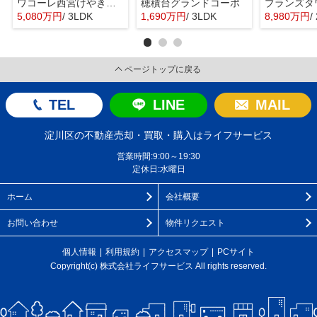
ワコーレ西宮けやき通り
穂積台グランドコーポ
5,080万円
/ 3LDK
1,690万円
/ 3LDK
8,980万円
/
ページトップに戻る
TEL
LINE
MAIL
淀川区の不動産売却・買取・購入はライフサービス
営業時間:9:00～19:30
定休日:水曜日
ホーム
会社概要
お問い合わせ
物件リクエスト
個人情報
利用規約
アクセスマップ
PCサイト
Copyright(c) 株式会社ライフサービス All rights reserved.