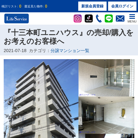
0
0
新規会員登録
会員ログイン
検討リスト:
最近見た物件:
MENU
『十三本町ユニハウス』の売却/購入を
お考えのお客様へ
2021-07-18
カテゴリ：
分譲マンション一覧