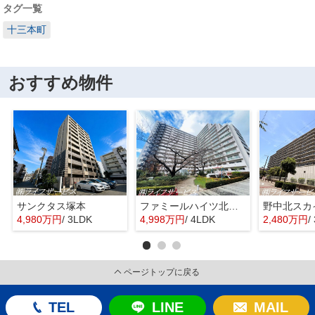
タグ一覧
十三本町
おすすめ物件
サンクタス塚本
ファミールハイツ北大阪４号棟
野中北スカ
4,980万円
/ 3LDK
4,998万円
/ 4LDK
2,480万円
/
ページトップに戻る
TEL
LINE
MAIL