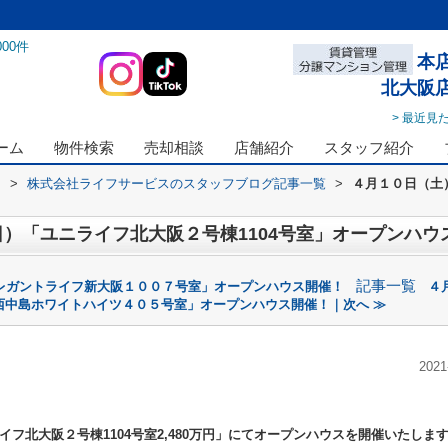
000
件
本
北大阪
> 最近見
ーム
物件検索
売却相談
店舗紹介
スタッフ紹介
ス
>
株式会社ライフサービスのスタッフブログ記事一覧
>
４月１０日（土
）「ユニライフ北大阪２号棟1104号室」オープンハウ
記事一覧
レガントライフ新大阪１００７号室」オープンハウス開催！
４
西中島ホワイトハイツ４０５号室」オープンハウス開催！｜次へ ≫
2021
イフ北大阪２号棟1104号室
2,480万円
」
にてオープンハウスを開催いたしま