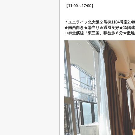
【11:00～17:00】
＊ユニライフ北大阪２号棟1104号室2,4
★南西向き★陽当り＆通風良好★15階建
ロ御堂筋線「東三国」駅徒歩６分★敷地