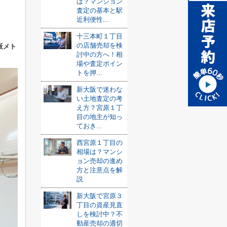
は？マンション
査定の基本と駅
近利便性...
十三本町１丁目
の店舗売却を検
阪メト
討中の方へ！相
場や査定ポイン
トを押...
新大阪で迷わな
い土地査定の考
え方？宮原１丁
目の地主が知っ
ておき...
西宮原１丁目の
相場は？マンシ
ョン売却の進め
方と注意点を解
説
新大阪で宮原３
丁目の資産見直
しを検討中？不
動産売却の適切