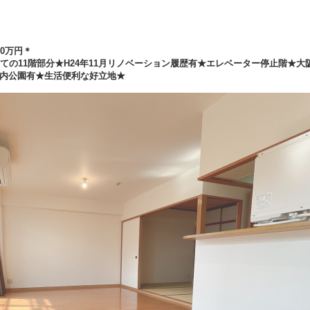
80万円＊
ての11階部分★H24年11月リノベーション履歴有★エレベーター停止階★大
内公園有★生活便利な好立地★