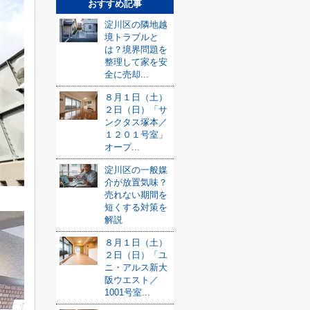
おすすめ記事
淀川区の隣地越
境トラブルと
は？境界問題を
整理して家を安
全に売却...
８月１日（土）
２日（日）「サ
ンクタス塚本／
１２０１号室」
オープ...
淀川区の一般媒
介が放置気味？
売れない期間を
短くする対策を
解説
８月１日（土）
２日（日）「ユ
ニ・アルス新大
阪ウエスト／
1001号室...