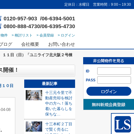
定休日：水曜日 営業時間：9:00～19:30
店
0120-957-903 /06-6394-5001
店
0800-888-4730/06-6395-4730
た物件
> 検討リスト
> 会員登録
> ログイン
ブログ
会社概要
お問い合わせ
）１１日（日）「ユニライフ北大阪２号棟
ス開催！
ID
PASS
最新記事
月１０日
十三元今里で不
動産売却を検討
中の方へ！落ち
着いた暮らしを
-04-08
保ちな...
十三本町２丁目
で賢く売るに
す。