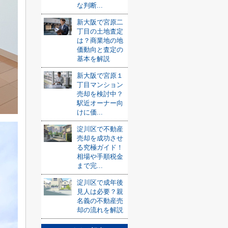
な判断...
新大阪で宮原二
丁目の土地査定
は？商業地の地
価動向と査定の
基本を解説
新大阪で宮原１
丁目マンション
売却を検討中？
駅近オーナー向
けに価...
淀川区で不動産
売却を成功させ
る究極ガイド！
相場や手順税金
まで完...
淀川区で成年後
見人は必要？親
名義の不動産売
却の流れを解説