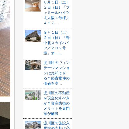
８月１日（土）
２日（日）「フ
ァミールハイツ
北大阪４号棟／
４１７...
８月１日（土）
２日（日）「野
中北スカイハイ
ツ／２０２号
室」オー...
淀川区のヴィン
テージマンショ
ンは売却でき
る？築古物件の
価値を高...
淀川区の不動産
を現金化すべき
か？資産防衛の
メリットを専門
家が解説
淀川区で施設入
居前の売却は必