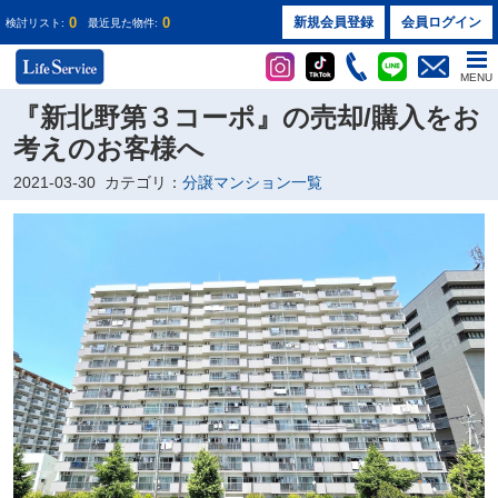
0
0
新規会員登録
会員ログイン
検討リスト:
最近見た物件:
MENU
『新北野第３コーポ』の売却/購入をお
考えのお客様へ
2021-03-30
カテゴリ：
分譲マンション一覧