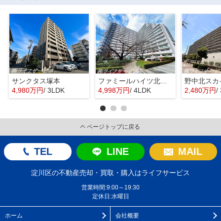
サンクタス塚本
ファミールハイツ北大阪４号棟
野中北スカ
4,980万円
/ 3LDK
4,998万円
/ 4LDK
2,480万円
/
ページトップに戻る
TEL
LINE
MAIL
淀川区の不動産売却・買取・購入はライフサービス
営業時間:9:00～19:30
定休日:水曜日
ホーム
会社概要