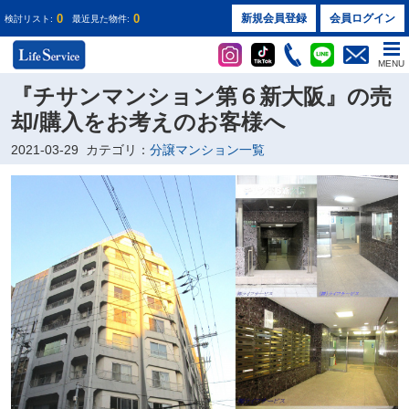
0
0
新規会員登録
会員ログイン
検討リスト:
最近見た物件:
MENU
『チサンマンション第６新大阪』の売
却/購入をお考えのお客様へ
2021-03-29
カテゴリ：
分譲マンション一覧