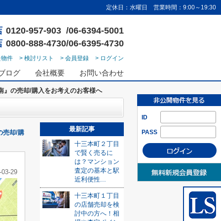
定休日：水曜日 営業時間：9:00～19:30
店
0120-957-903 /06-6394-5001
店
0800-888-4730/06-6395-4730
た物件
> 検討リスト
> 会員登録
> ログイン
ブログ
会社概要
お問い合わせ
南』の売却/購入をお考えのお客様へ
ID
最新記事
売却/購
PASS
十三本町２丁目
で賢く売るに
は？マンション
査定の基本と駅
-03-29
近利便性...
十三本町１丁目
の店舗売却を検
討中の方へ！相