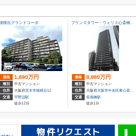
穂積台グランドコーポ
ブランズタワー・ウェリス心斎橋SOUTH
1,690万円
8,980万円
価格
価格
種別
中古マンション
種別
中古マンション
住所
大阪府
茨木市
穂積台
12
住所
大阪府
大阪市中央区
東心斎橋
交通
宇野辺駅
交通
長堀橋駅
徒歩12分
徒歩1分