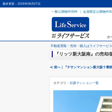
最終更新：2026年08月07日
一般公開物件
00
件 ｜ 会員限定公開物件
0
ホ
不動産買取・売却・購入はライフサービ
『リッツ新大阪南』の売却/
≪ 前へ｜『チサンマンション新大阪十番
カテゴリ：
分譲マンション一覧