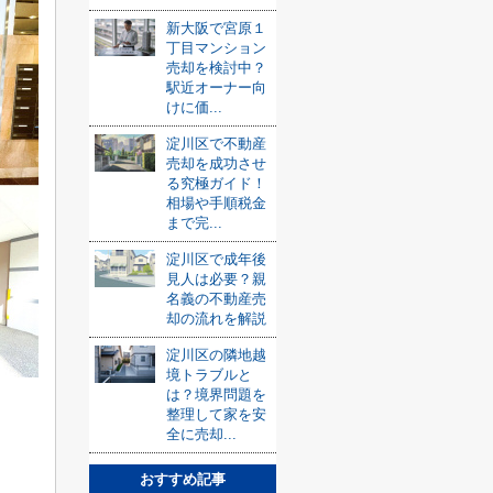
新大阪で宮原１
丁目マンション
売却を検討中？
駅近オーナー向
けに価...
淀川区で不動産
売却を成功させ
る究極ガイド！
相場や手順税金
まで完...
淀川区で成年後
見人は必要？親
名義の不動産売
却の流れを解説
淀川区の隣地越
境トラブルと
は？境界問題を
整理して家を安
全に売却...
おすすめ記事