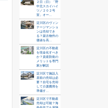
２日（日）「野
中北スカイハイ
ツ／２０２号
室」オー...
淀川区のヴィン
テージマンショ
ンは売却でき
る？築古物件の
価値を高...
淀川区の不動産
を現金化すべき
か？資産防衛の
メリットを専門
家が解説
淀川区で施設入
居前の売却は必
要？自宅を売却
して介護費用を
準備す...
淀川区で不動産
売却は可能？海
外在住でも遠隔