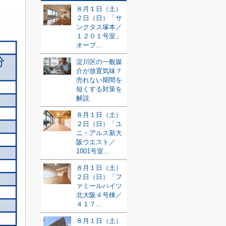
８月１日（土）
２日（日）「サ
ンクタス塚本／
１２０１号室」
オープ...
淀川区の一般媒
介が放置気味？
売れない期間を
短くする対策を
解説
８月１日（土）
２日（日）「ユ
ニ・アルス新大
阪ウエスト／
1001号室...
８月１日（土）
２日（日）「フ
ァミールハイツ
北大阪４号棟／
４１７...
８月１日（土）