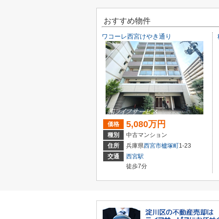
おすすめ物件
ワコーレ西宮けやき通り
5,080万円
価格
種別
中古マンション
住所
兵庫県
西宮市
櫨塚町
1-23
交通
西宮駅
徒歩7分