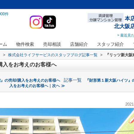
000
件
本
北大阪
> 最近見
ーム
物件検索
売却相談
店舗紹介
スタッフ紹介
ス
>
株式会社ライフサービスのスタッフブログ記事一覧
>
『リッツ新大阪
購入をお考えのお客様へ
記事一覧
館』の売却/購入をお考えのお客様へ
『財形第１新大阪ハイツ』の
入をお考えのお客様へ｜次へ ≫
2021