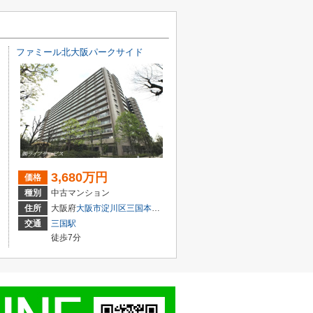
ファミール北大阪パークサイド
3,680万円
価格
種別
中古マンション
１丁目3-3
住所
大阪府
大阪市淀川区
三国本町
１丁目16-27
交通
三国駅
徒歩7分