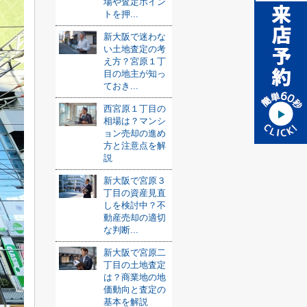
場や査定ポイン
トを押...
新大阪で迷わな
い土地査定の考
え方？宮原１丁
目の地主が知っ
ておき...
西宮原１丁目の
相場は？マンシ
ョン売却の進め
方と注意点を解
説
新大阪で宮原３
丁目の資産見直
しを検討中？不
動産売却の適切
な判断...
新大阪で宮原二
丁目の土地査定
は？商業地の地
価動向と査定の
基本を解説