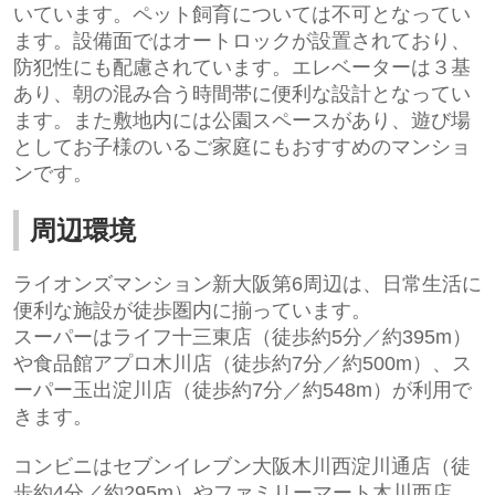
いています。ペット飼育については不可となってい
ます。設備面ではオートロックが設置されており、
防犯性にも配慮されています。エレベーターは３基
あり、朝の混み合う時間帯に便利な設計となってい
ます。また敷地内には公園スペースがあり、遊び場
としてお子様のいるご家庭にもおすすめのマンショ
ンです。
周辺環境
ライオンズマンション新大阪第6周辺は、日常生活に
便利な施設が徒歩圏内に揃っています。
スーパーは
ライフ十三東店
（徒歩約5分／約395m）
や
食品館アプロ木川店
（徒歩約7分／約500m）、
ス
ーパー玉出淀川店
（徒歩約7分／約548m）が利用で
きます。
コンビニは
セブンイレブン大阪木川西淀川通店
（徒
歩約4分／約295m）や
ファミリーマート木川西店