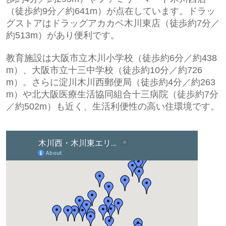
（徒歩約9分／約641m）が点在しています。ドラッ
グストアは
ドラッグアカカベ木川東店
（徒歩約7分／
約513m）があり便利です。
教育施設は大阪市立木川小学校（徒歩約6分／約438
m）、大阪市立十三中学校（徒歩約10分／約726
m）。さらに
淀川木川西郵便局
（徒歩約4分／約263
m）や
北大阪医療生活協同組合十三病院
（徒歩約7分
／約502m）も近く、生活利便性の高い住環境です。