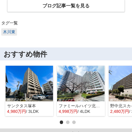
ブログ記事一覧を見る
タグ一覧
木川東
おすすめ物件
サンクタス塚本
ファミールハイツ北大阪４号棟
野中北スカ
4,980万円
/ 3LDK
4,998万円
/ 4LDK
2,480万円
/