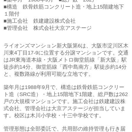
■構造 鉄骨
鉄筋コンクリート造・地上15階建地下
１階付
■施工会社
鉄建建設株式会社
■管理会社
株式会社
大京アステージ
ライオンズマンション新大阪第6は、大阪市淀川区木
川東4丁目17-9に位置する分譲マンションです。交通
はJR東海道本線・大阪メトロ御堂筋線「新大阪」駅
徒歩約14分、御堂筋線「西中島南方」駅徒歩約14分
と、複数路線が利用可能な立地です。
築年月は1988年9月で、構造は鉄骨鉄筋コンクリー
ト造（SRC造）・地上15階地下1階建、総戸数は262
戸の大規模マンションです。施工会社は鉄建建設株
式会社、管理会社は大京アステージが担当していま
す。校区は木川小学校・十三中学校です。
管理形態は全部委託で、共用部の維持管理も行き届