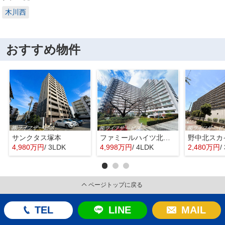
木川西
おすすめ物件
サンクタス塚本
ファミールハイツ北大阪４号棟
野中北スカ
4,980万円
/ 3LDK
4,998万円
/ 4LDK
2,480万円
/
ページトップに戻る
TEL
LINE
MAIL