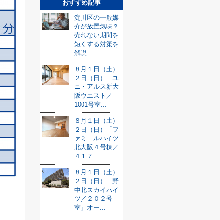
おすすめ記事
淀川区の一般媒
介が放置気味？
売れない期間を
短くする対策を
解説
８月１日（土）
２日（日）「ユ
ニ・アルス新大
阪ウエスト／
1001号室...
８月１日（土）
２日（日）「フ
ァミールハイツ
北大阪４号棟／
４１７...
８月１日（土）
２日（日）「野
中北スカイハイ
ツ／２０２号
室」オー...