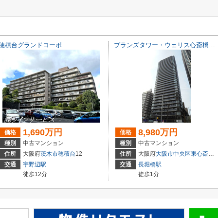
穂積台グランドコーポ
ブランズタワー・ウェリス心斎橋SOUTH
1,690万円
8,980万円
価格
価格
種別
中古マンション
種別
中古マンション
住所
大阪府
茨木市
穂積台
12
住所
大阪府
大阪市中央区
東心斎橋
交通
宇野辺駅
交通
長堀橋駅
徒歩12分
徒歩1分