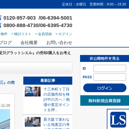
定休日：水曜日 営業時間：9:00～19:30
店
0120-957-903 /06-6394-5001
店
0800-888-4730/06-6395-4730
た物件
> 検討リスト
> 会員登録
> ログイン
ブログ
会社概要
お問い合わせ
淀川グラットシエル』の売却/購入をお考え
ID
PASS
最新記事
三』の売
十三本町１丁目
の店舗売却を検
討中の方へ！相
場や査定ポイン
-11-29
トを押...
新大阪で迷わな
い土地査定の考