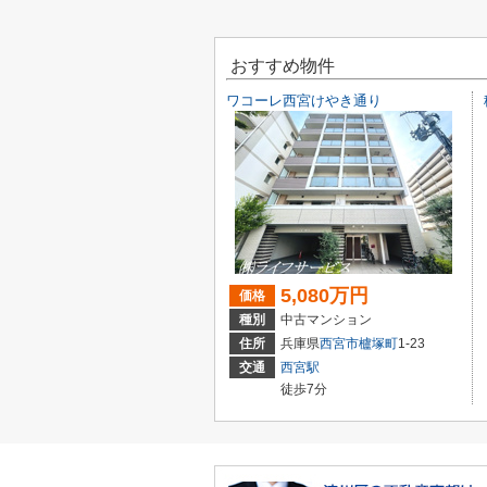
おすすめ物件
ワコーレ西宮けやき通り
5,080万円
価格
種別
中古マンション
住所
兵庫県
西宮市
櫨塚町
1-23
交通
西宮駅
徒歩7分