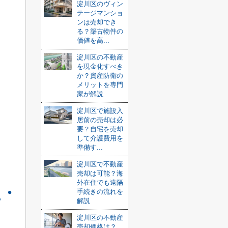
淀川区のヴィン
テージマンショ
ンは売却でき
る？築古物件の
価値を高...
淀川区の不動産
を現金化すべき
か？資産防衛の
メリットを専門
家が解説
淀川区で施設入
居前の売却は必
要？自宅を売却
して介護費用を
準備す...
淀川区で不動産
売却は可能？海
外在住でも遠隔
定・
手続きの流れを
解説
淀川区の不動産
売却価格は？