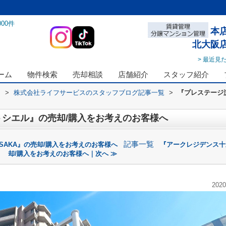
000
件
本
北大阪
> 最近見
ーム
物件検索
売却相談
店舗紹介
スタッフ紹介
ス
>
株式会社ライフサービスのスタッフブログ記事一覧
>
『プレステージ
シエル』の売却/購入をお考えのお客様へ
記事一覧
SAKA』の売却/購入をお考えのお客様へ
『アークレジデンス十
却/購入をお考えのお客様へ｜次へ ≫
2020