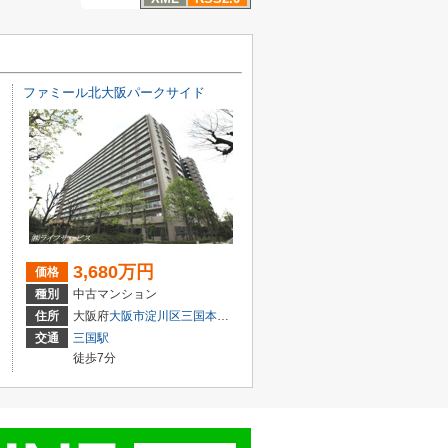
ファミール北大阪パークサイド
3,680万円
価格
種別
中古マンション
１丁目3-3
住所
大阪府
大阪市淀川区
三国本町
１丁目16-27
交通
三国駅
徒歩7分