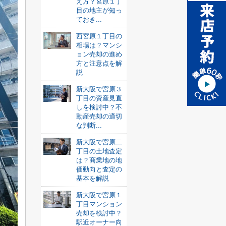
え方？宮原１丁
目の地主が知っ
ておき...
西宮原１丁目の
相場は？マンシ
ョン売却の進め
方と注意点を解
説
新大阪で宮原３
丁目の資産見直
しを検討中？不
動産売却の適切
な判断...
新大阪で宮原二
丁目の土地査定
は？商業地の地
価動向と査定の
基本を解説
新大阪で宮原１
丁目マンション
売却を検討中？
駅近オーナー向