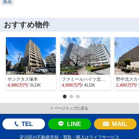
新高
おすすめ物件
サンクタス塚本
ファミールハイツ北大阪４号棟
野中北スカ
4,980万円
/ 3LDK
4,998万円
/ 4LDK
2,480万円
/
ページトップに戻る
TEL
LINE
MAIL
淀川区の不動産売却・買取・購入はライフサービス