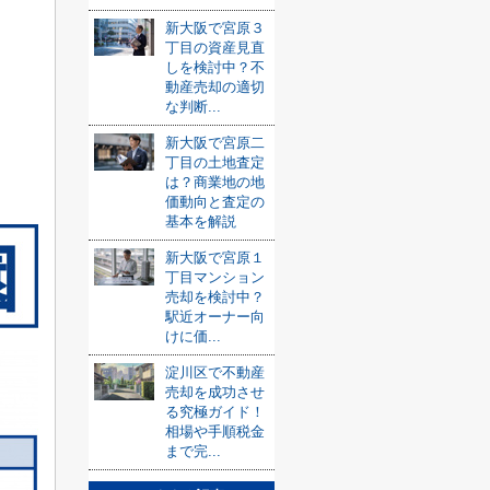
新大阪で宮原３
丁目の資産見直
しを検討中？不
動産売却の適切
な判断...
新大阪で宮原二
丁目の土地査定
は？商業地の地
価動向と査定の
基本を解説
新大阪で宮原１
丁目マンション
売却を検討中？
駅近オーナー向
けに価...
淀川区で不動産
売却を成功させ
る究極ガイド！
相場や手順税金
まで完...