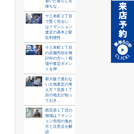
着いた暮らしを
保ちな...
十三本町２丁目
で賢く売るに
は？マンション
査定の基本と駅
近利便性...
十三本町１丁目
の店舗売却を検
討中の方へ！相
場や査定ポイン
トを押...
新大阪で迷わな
い土地査定の考
え方？宮原１丁
目の地主が知っ
ておき...
西宮原１丁目の
相場は？マンシ
ョン売却の進め
方と注意点を解
説