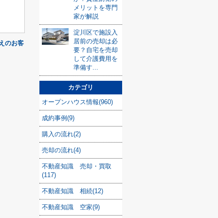
メリットを専門
家が解説
淀川区で施設入
居前の売却は必
えのお客
要？自宅を売却
して介護費用を
準備す...
カテゴリ
オープンハウス情報(960)
成約事例(9)
購入の流れ(2)
売却の流れ(4)
不動産知識 売却・買取
(117)
不動産知識 相続(12)
不動産知識 空家(9)