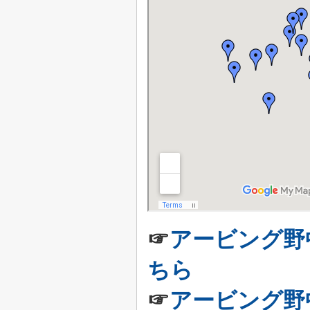
☞
アービング野
ちら
☞
アービング野