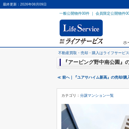
最終更新：2026年08月09日
一般公開物件
00
件 ｜ 会員限定公開物件
0
ホ
不動産買取・売却・購入はライフサービ
『アービング野中南公園』の
≪ 前へ｜『ユアサハイム新高』の売却/購
カテゴリ：
分譲マンション一覧