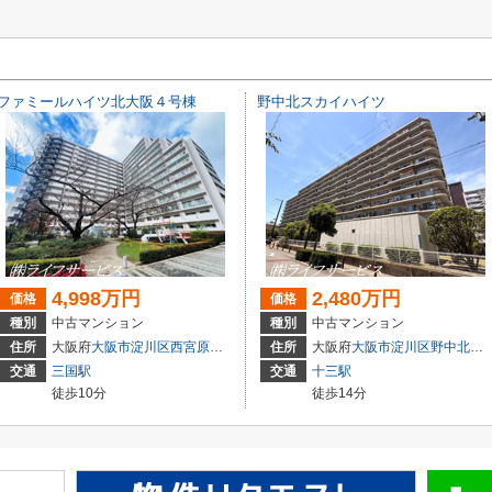
ファミールハイツ北大阪４号棟
野中北スカイハイツ
4,998万円
2,480万円
価格
価格
種別
中古マンション
種別
中古マンション
住所
大阪府
大阪市淀川区
西宮原
３丁目3-4
住所
大阪府
大阪市淀川区
野中北
２丁
交通
三国駅
交通
十三駅
徒歩10分
徒歩14分