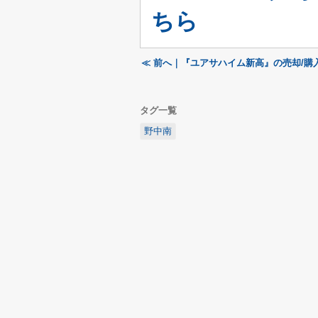
ちら
≪ 前へ｜『ユアサハイム新高』の売却/購
タグ一覧
野中南