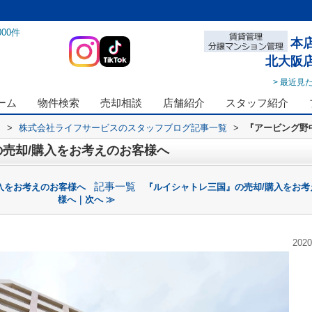
000
件
本
北大阪
> 最近見
ーム
物件検索
売却相談
店舗紹介
スタッフ紹介
ス
>
株式会社ライフサービスのスタッフブログ記事一覧
>
『アービング野
売却/購入をお考えのお客様へ
記事一覧
入をお考えのお客様へ
『ルイシャトレ三国』の売却/購入をお考
様へ｜次へ ≫
2020