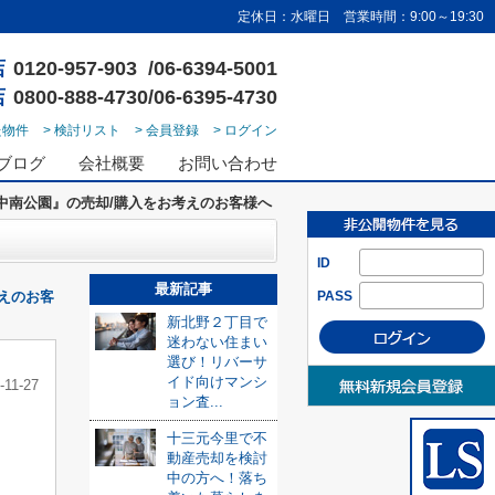
定休日：水曜日 営業時間：9:00～19:30
店
0120-957-903 /06-6394-5001
店
0800-888-4730/06-6395-4730
た物件
> 検討リスト
> 会員登録
> ログイン
ブログ
会社概要
お問い合わせ
中南公園』の売却/購入をお考えのお客様へ
ID
最新記事
えのお客
PASS
新北野２丁目で
迷わない住まい
選び！リバーサ
イド向けマンシ
-11-27
ョン査...
十三元今里で不
動産売却を検討
中の方へ！落ち