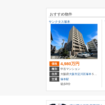
おすすめ物件
サンクタス塚本
4,980万円
価格
種別
中古マンション
住所
大阪府
大阪市淀川区
塚本
５丁目3-22
交通
塚本駅
徒歩9分