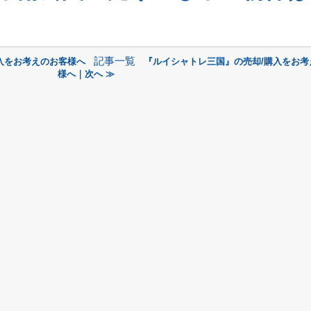
記事一覧
入をお考えのお客様へ
『ルイシャトレ三国』の売却/購入をお考
様へ｜次へ ≫