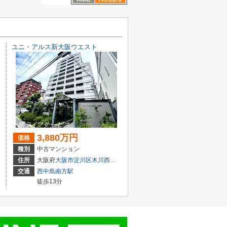
ユニ・アルス新大阪ウエスト
3,880万円
価格
種別
中古マンション
目3-5
住所
大阪府
大阪市淀川区
木川西
４丁目1-14
交通
西中島南方駅
徒歩13分