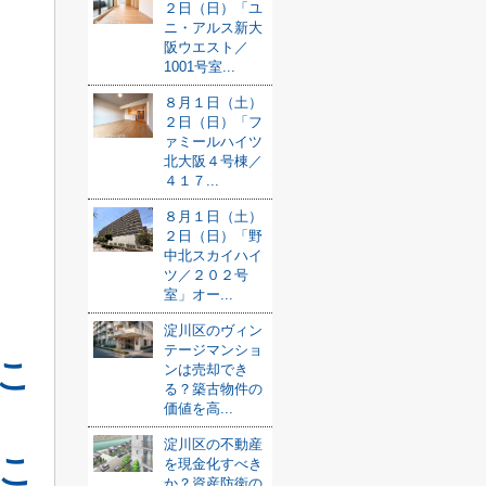
２日（日）「ユ
ニ・アルス新大
阪ウエスト／
1001号室...
８月１日（土）
２日（日）「フ
ァミールハイツ
北大阪４号棟／
４１７...
８月１日（土）
２日（日）「野
中北スカイハイ
ツ／２０２号
室」オー...
淀川区のヴィン
テージマンショ
こ
ンは売却でき
る？築古物件の
価値を高...
淀川区の不動産
こ
を現金化すべき
か？資産防衛の