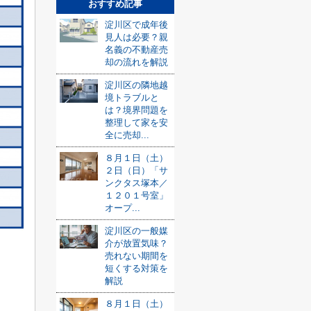
おすすめ記事
淀川区で成年後
見人は必要？親
名義の不動産売
却の流れを解説
淀川区の隣地越
境トラブルと
は？境界問題を
整理して家を安
全に売却...
８月１日（土）
２日（日）「サ
ンクタス塚本／
１２０１号室」
オープ...
淀川区の一般媒
介が放置気味？
売れない期間を
短くする対策を
解説
８月１日（土）