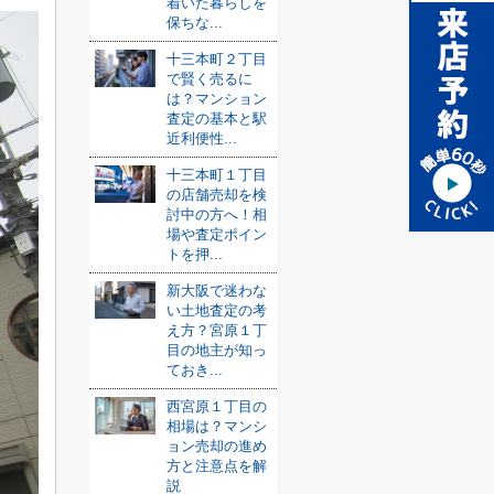
着いた暮らしを
保ちな...
十三本町２丁目
で賢く売るに
は？マンション
査定の基本と駅
近利便性...
十三本町１丁目
の店舗売却を検
討中の方へ！相
場や査定ポイン
トを押...
新大阪で迷わな
い土地査定の考
え方？宮原１丁
目の地主が知っ
ておき...
西宮原１丁目の
相場は？マンシ
ョン売却の進め
方と注意点を解
説