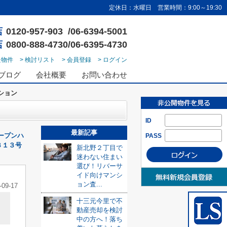
定休日：水曜日 営業時間：9:00～19:30
店
0120-957-903 /06-6394-5001
店
0800-888-4730/06-6395-4730
た物件
> 検討リスト
> 会員登録
> ログイン
ブログ
会社概要
お問い合わせ
ション
ID
最新記事
ープンハ
PASS
３１３号
新北野２丁目で
迷わない住まい
選び！リバーサ
イド向けマンシ
ョン査...
-09-17
十三元今里で不
動産売却を検討
中の方へ！落ち