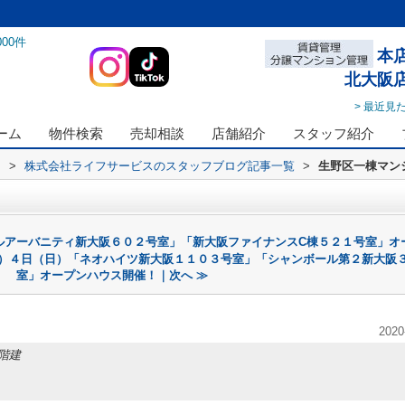
000
件
本
北大阪
> 最近見
ーム
物件検索
売却相談
店舗紹介
スタッフ紹介
ス
>
株式会社ライフサービスのスタッフブログ記事一覧
>
生野区一棟マン
ルアーバニティ新大阪６０２号室」「新大阪ファイナンスC棟５２１号室」オ
）４日（日）「ネオハイツ新大阪１１０３号室」「シャンボール第２新大阪
室」オープンハウス開催！｜次へ ≫
2020
階建