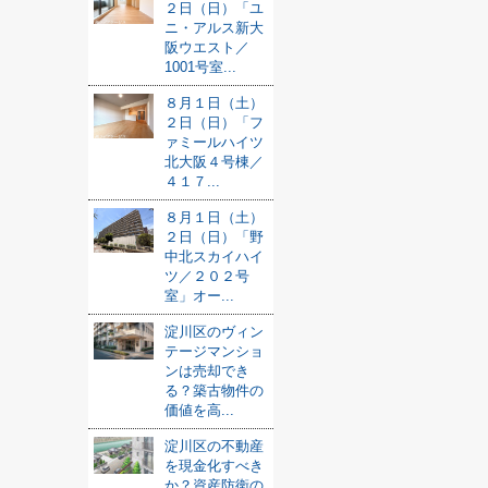
２日（日）「ユ
ニ・アルス新大
阪ウエスト／
1001号室...
８月１日（土）
２日（日）「フ
ァミールハイツ
北大阪４号棟／
４１７...
８月１日（土）
２日（日）「野
中北スカイハイ
ツ／２０２号
室」オー...
淀川区のヴィン
テージマンショ
ンは売却でき
る？築古物件の
価値を高...
淀川区の不動産
を現金化すべき
か？資産防衛の