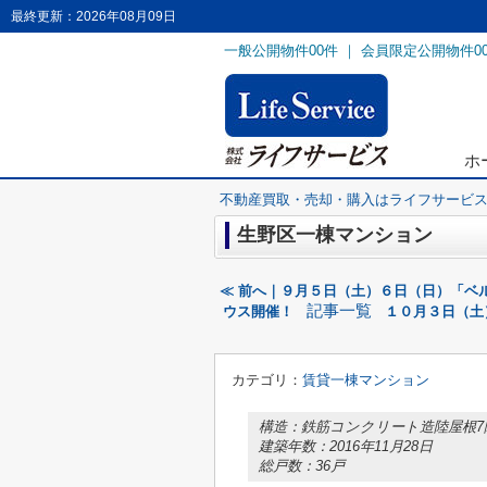
最終更新：2026年08月09日
一般公開物件
00
件 ｜ 会員限定公開物件
0
ホ
不動産買取・売却・購入はライフサービ
生野区一棟マンション
≪ 前へ｜９月５日（土）６日（日）「ベ
記事一覧
ウス開催！
１０月３日（土
カテゴリ：
賃貸一棟マンション
構造：鉄筋コンクリート造陸屋根7
建築年数：2016年11月28日
総戸数：36戸