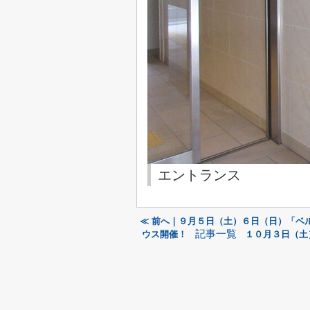
エントランス
≪ 前へ｜９月５日（土）６日（日）「ベ
記事一覧
ウス開催！
１０月３日（土