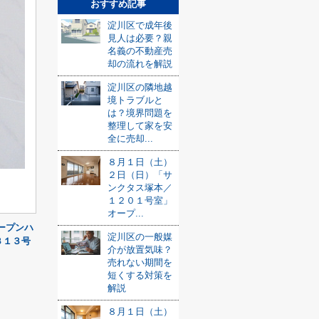
おすすめ記事
淀川区で成年後
見人は必要？親
名義の不動産売
却の流れを解説
淀川区の隣地越
境トラブルと
は？境界問題を
整理して家を安
全に売却...
８月１日（土）
２日（日）「サ
ンクタス塚本／
１２０１号室」
オープ...
ープンハ
淀川区の一般媒
３１３号
介が放置気味？
売れない期間を
短くする対策を
解説
８月１日（土）