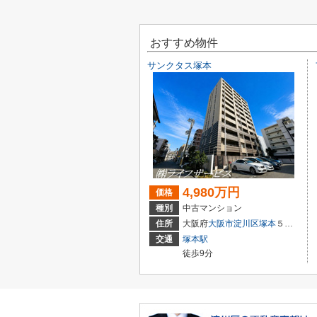
おすすめ物件
サンクタス塚本
4,980万円
価格
種別
中古マンション
住所
大阪府
大阪市淀川区
塚本
５丁目3-22
交通
塚本駅
徒歩9分