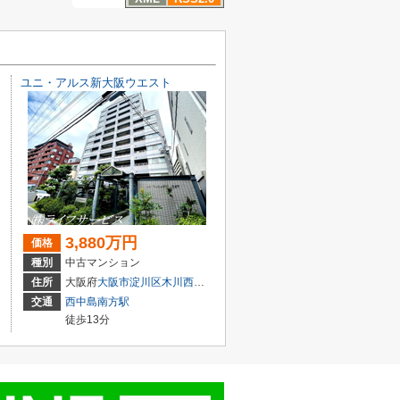
ユニ・アルス新大阪ウエスト
3,880万円
価格
種別
中古マンション
目3-5
住所
大阪府
大阪市淀川区
木川西
４丁目1-14
交通
西中島南方駅
徒歩13分