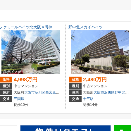
ファミールハイツ北大阪４号棟
野中北スカイハイツ
4,998万円
2,480万円
価格
価格
種別
中古マンション
種別
中古マンション
住所
大阪府
大阪市淀川区
西宮原
３丁目3-4
住所
大阪府
大阪市淀川区
野中北
２丁
交通
三国駅
交通
十三駅
徒歩10分
徒歩14分