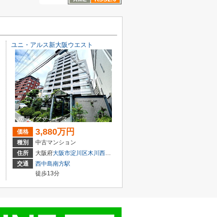
ユニ・アルス新大阪ウエスト
3,880万円
価格
種別
中古マンション
目3-5
住所
大阪府
大阪市淀川区
木川西
４丁目1-14
交通
西中島南方駅
徒歩13分