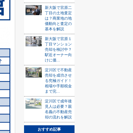
新大阪で宮原二
丁目の土地査定
は？商業地の地
価動向と査定の
基本を解説
新大阪で宮原１
丁目マンション
売却を検討中？
駅近オーナー向
けに価...
淀川区で不動産
売却を成功させ
る究極ガイド！
相場や手順税金
まで完...
淀川区で成年後
見人は必要？親
名義の不動産売
却の流れを解説
おすすめ記事