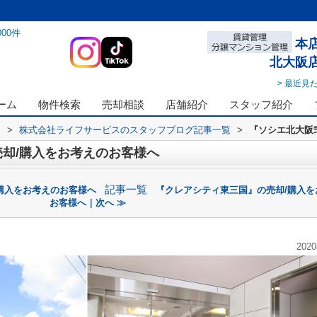
000
件
本
北大阪
> 最近見
ーム
物件検索
売却相談
店舗紹介
スタッフ紹介
ス
>
株式会社ライフサービスのスタッフブログ記事一覧
>
『ソシエ北大阪
却/購入をお考えのお客様へ
記事一覧
購入をお考えのお客様へ
『クレアシティ東三国』の売却/購入を
お客様へ｜次へ ≫
2020