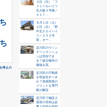
２日（日）「フ
ァミールハイツ
北大阪４号棟／
４１７...
ち
８月１日（土）
２日（日）「野
中北スカイハイ
ツ／２０２号
室」オー...
ち
淀川区のヴィン
テージマンショ
ンは売却でき
る？築古物件の
価値を高...
お考えの
淀川区の不動産
を現金化すべき
か？資産防衛の
メリットを専門
家が解説
淀川区で施設入
居前の売却は必
要？自宅を売却