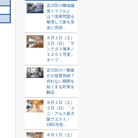
淀川区の隣地越
境トラブルと
は？境界問題を
整理して家を安
全に売却...
８月１日（土）
２日（日）「サ
ンクタス塚本／
１２０１号室」
オープ...
淀川区の一般媒
介が放置気味？
売れない期間を
短くする対策を
解説
８月１日（土）
２日（日）「ユ
ニ・アルス新大
阪ウエスト／
1001号室...
８月１日（土）