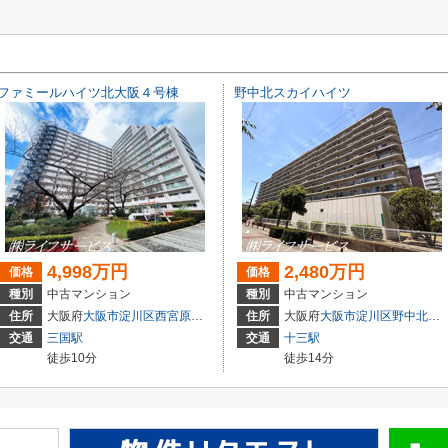
ファミールハイツ北大阪４号棟
野中北スカイハイツ
4,998万円
2,480万円
価格
価格
種別
中古マンション
種別
中古マンション
住所
大阪府
大阪市淀川区
西宮原
３丁目3-4
住所
大阪府
大阪市淀川区
野中北
２丁
交通
三国駅
交通
十三駅
徒歩10分
徒歩14分