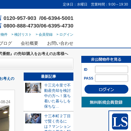
定休日：水曜日 営業時間：9:00～19:30
店
0120-957-903 /06-6394-5001
店
0800-888-4730/06-6395-4730
た物件
> 検討リスト
> 会員登録
> ログイン
ブログ
会社概要
お問い合わせ
弐番館』の売却/購入をお考えのお客様へ
ID
最新記事
お考えの
PASS
十三元今里で不
動産売却を検討
中の方へ！落ち
着いた暮らしを
-08-24
保ちな...
十三本町２丁目
で賢く売るに
は？マンション