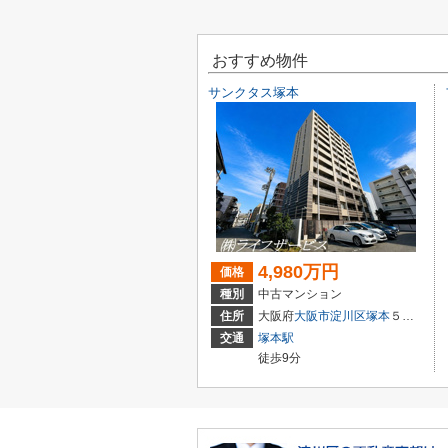
おすすめ物件
サンクタス塚本
4,980万円
価格
種別
中古マンション
住所
大阪府
大阪市淀川区
塚本
５丁目3-22
交通
塚本駅
徒歩9分