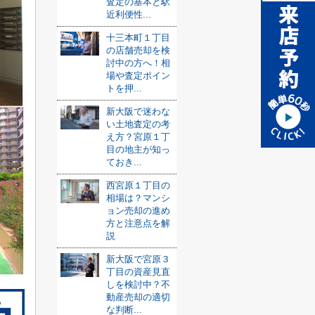
査定の基本と駅
近利便性...
十三本町１丁目
の店舗売却を検
討中の方へ！相
場や査定ポイン
トを押...
新大阪で迷わな
い土地査定の考
え方？宮原１丁
目の地主が知っ
ておき...
西宮原１丁目の
相場は？マンシ
ョン売却の進め
方と注意点を解
説
新大阪で宮原３
丁目の資産見直
しを検討中？不
動産売却の適切
な判断...