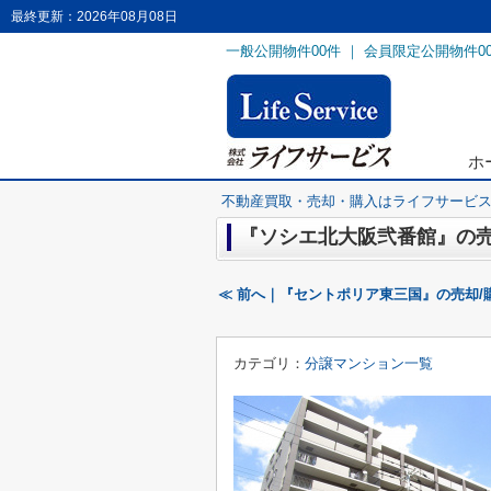
最終更新：2026年08月08日
一般公開物件
00
件 ｜ 会員限定公開物件
0
ホ
不動産買取・売却・購入はライフサービ
『ソシエ北大阪弐番館』の売
≪ 前へ｜『セントポリア東三国』の売却/
カテゴリ：
分譲マンション一覧