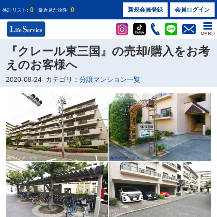
0
0
新規会員登録
会員ログイン
検討リスト:
最近見た物件:
MENU
『クレール東三国』の売却/購入をお考
えのお客様へ
2020-08-24
カテゴリ：
分譲マンション一覧