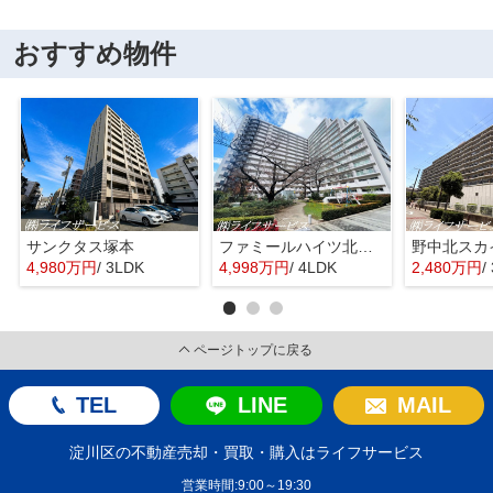
おすすめ物件
サンクタス塚本
ファミールハイツ北大阪４号棟
野中北スカ
4,980万円
/ 3LDK
4,998万円
/ 4LDK
2,480万円
/
ページトップに戻る
TEL
LINE
MAIL
淀川区の不動産売却・買取・購入はライフサービス
営業時間:9:00～19:30