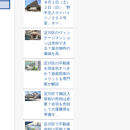
８月１日（土）
２日（日）「野
中北スカイハイ
ツ／２０２号
室」オー...
淀川区のヴィン
テージマンショ
ンは売却でき
る？築古物件の
価値を高...
淀川区の不動産
を現金化すべき
か？資産防衛の
メリットを専門
家が解説
淀川区で施設入
居前の売却は必
要？自宅を売却
して介護費用を
準備す...
淀川区で不動産
売却は可能？海