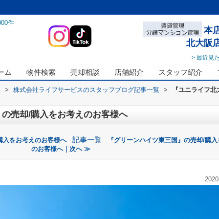
000
件
本
北大阪
> 最近見
ーム
物件検索
売却相談
店舗紹介
スタッフ紹介
ス
>
株式会社ライフサービスのスタッフブログ記事一覧
>
『ユニライフ北
の売却/購入をお考えのお客様へ
記事一覧
購入をお考えのお客様へ
『グリーンハイツ東三国』の売却/購入
のお客様へ｜次へ ≫
2020