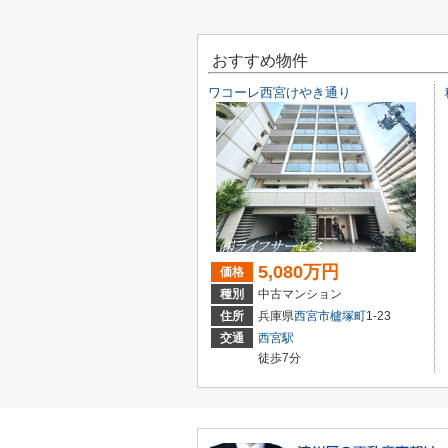
おすすめ物件
ワコーレ西宮けやき通り
5,080万円
価格
種別
中古マンション
住所
兵庫県
西宮市
櫨塚町
1-23
交通
西宮駅
徒歩7分