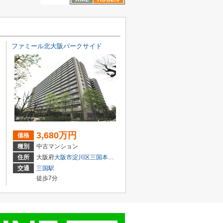
ファミール北大阪パークサイド
3,680万円
価格
種別
中古マンション
１丁目3-3
住所
大阪府
大阪市淀川区
三国本町
１丁目16-27
交通
三国駅
徒歩7分