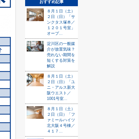
おすすめ記事
８月１日（土）
２日（日）「サ
ンクタス塚本／
１２０１号室」
オープ...
淀川区の一般媒
介が放置気味？
売れない期間を
短くする対策を
解説
８月１日（土）
２日（日）「ユ
ニ・アルス新大
阪ウエスト／
1001号室...
８月１日（土）
２日（日）「フ
ァミールハイツ
北大阪４号棟／
４１７...