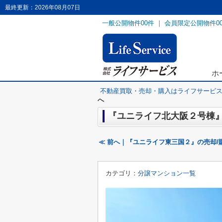
最終更新：2026年08月07日
一般公開物件
00
件 ｜ 会員限定公開物件
0
ホ
不動産買取・売却・購入はライフサービ
へ
『ユニライフ北大阪２号棟』
≪ 前へ｜『ユニライフ東三国２』の売却/
カテゴリ：
分譲マンション一覧