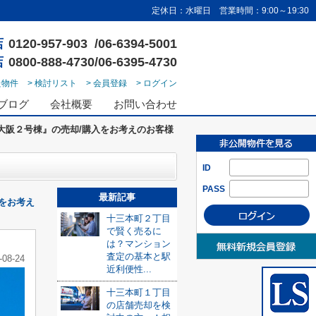
定休日：水曜日 営業時間：9:00～19:30
店
0120-957-903 /06-6394-5001
店
0800-888-4730/06-6395-4730
た物件
> 検討リスト
> 会員登録
> ログイン
ブログ
会社概要
お問い合わせ
大阪２号棟』の売却/購入をお考えのお客様
ID
PASS
最新記事
をお考え
十三本町２丁目
で賢く売るに
は？マンション
査定の基本と駅
-08-24
近利便性...
十三本町１丁目
の店舗売却を検