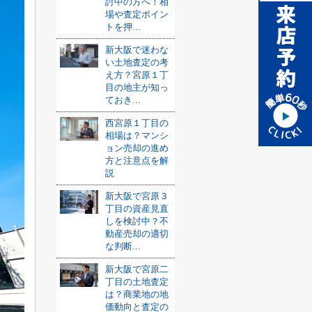
討中の方へ！相
場や査定ポイン
トを押...
新大阪で迷わな
い土地査定の考
え方？宮原１丁
目の地主が知っ
ておき...
西宮原１丁目の
相場は？マンシ
ョン売却の進め
方と注意点を解
説
新大阪で宮原３
丁目の資産見直
しを検討中？不
動産売却の適切
な判断...
新大阪で宮原二
丁目の土地査定
は？商業地の地
価動向と査定の