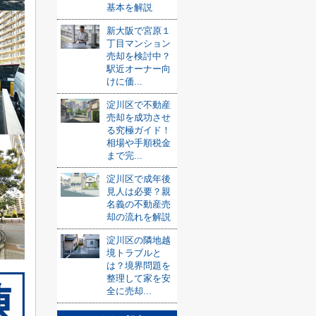
基本を解説
新大阪で宮原１
丁目マンション
売却を検討中？
駅近オーナー向
けに価...
淀川区で不動産
売却を成功させ
る究極ガイド！
相場や手順税金
まで完...
淀川区で成年後
見人は必要？親
名義の不動産売
却の流れを解説
淀川区の隣地越
境トラブルと
は？境界問題を
整理して家を安
全に売却...