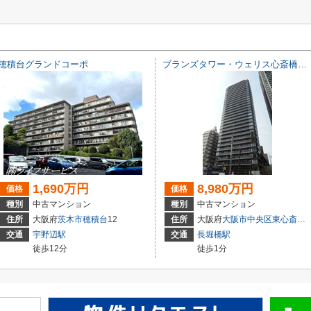
穂積台グランドコーポ
ブランズタワー・ウェリス心斎橋SOUTH
1,690万円
8,980万円
価格
価格
種別
中古マンション
種別
中古マンション
住所
大阪府
茨木市
穂積台
12
住所
大阪府
大阪市中央区
東心斎橋
交通
宇野辺駅
交通
長堀橋駅
徒歩12分
徒歩1分