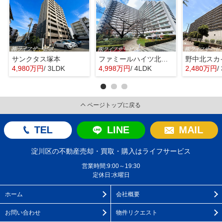
サンクタス塚本
ファミールハイツ北大阪４号棟
野中北スカ
4,980万円
/ 3LDK
4,998万円
/ 4LDK
2,480万円
/
ページトップに戻る
TEL
LINE
MAIL
淀川区の不動産売却・買取・購入はライフサービス
営業時間:9:00～19:30
定休日:水曜日
ホーム
会社概要
お問い合わせ
物件リクエスト