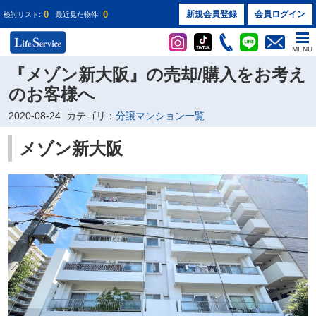
0
0
新規会員登録
会員ログイン
検討リスト:
最近見た物件:
MENU
『メゾン新大阪』の売却/購入をお考え
のお客様へ
2020-08-24
カテゴリ：
分譲マンション一覧
メゾン新大阪