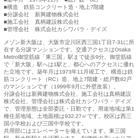
■構造 鉄筋コンクリート造・地上7階建
■分譲会社 新興建物株式会社
■施工会社 真柄建設株式会社
■管理会社 株式会社カシワバラ・デイズ
メゾン新大阪は、大阪市淀川区西三国1丁目7-31に所
在する分譲マンションです。交通アクセスはOsaka
Metro御堂筋線「東三国」駅まで徒歩9分。御堂筋線
で「新大阪」駅へは1駅と、都心へのアクセスに優れ
た立地です。築年月は1973年11月竣工で、構造は鉄
筋コンクリート（RC）造、地上7階建・総戸数82戸
のマンションです（1999年9月に外壁改装）。
分譲会社は新興建物株式会社、施工会社は真柄建設
株式会社、管理会社は株式会社カシワバラ・デイズ
で、管理形態は全部委託・日勤です。用途地域は第1
種住居地域、土地面積は932.27㎡です。校区は西三
国小学校および三国中学校です。
共用部にはエレベーターを備えています。東三国