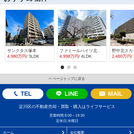
サンクタス塚本
ファミールハイツ北大阪４号棟
野中北スカ
4,980万円
/ 3LDK
4,998万円
/ 4LDK
2,480万円
/
ページトップに戻る
TEL
LINE
MAIL
淀川区の不動産売却・買取・購入はライフサービス
営業時間:9:00～19:30
定休日:水曜日
ホーム
会社概要