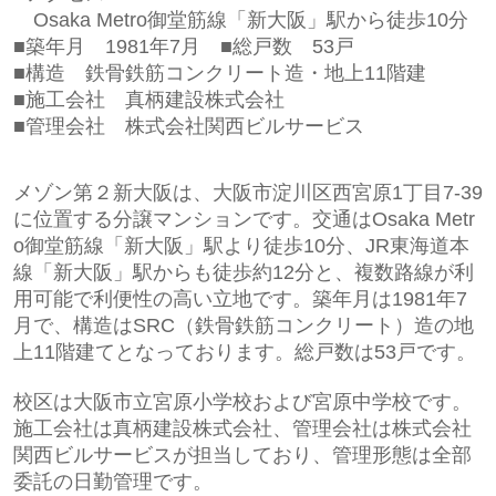
Osaka Metro御堂筋線「新大阪」駅から徒歩10
分
■築年月 1981
年7月
■総戸数 53
戸
■構造 鉄骨
鉄筋コンクリート造・地上11階建
■施工会社 真柄建設株式会社
■管理会社
株式会社関西ビルサービス
メゾン第２新大阪は、大阪市淀川区西宮原1丁目7-39
に位置する分譲マンションです。交通はOsaka Metr
o御堂筋線「新大阪」駅より徒歩10分、JR東海道本
線「新大阪」駅からも徒歩約12分と、複数路線が利
用可能で利便性の高い立地です。築年月は1981年7
月で、構造はSRC（鉄骨鉄筋コンクリート）造の地
上11階建てとなっております。総戸数は53戸です。
校区は大阪市立宮原小学校および宮原中学校です。
施工会社は真柄建設株式会社、管理会社は株式会社
関西ビルサービスが担当しており、管理形態は全部
委託の日勤管理です。