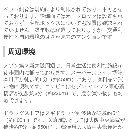
ペット飼育は規約により制限されており、不可とな
っております。設備面
ではオートロックは設置され
ておらず、宅配ボックスについても設置は確認され
ていません。築年数は経過しておりますが、交通利
便性と周辺環境の良さが魅力のマンションです。
周辺環境
メゾン第２新大阪周辺は、日常生活に便利な施設が
徒歩圏内に揃っております。スーパーは
ライフ堺筋
本町店
が徒歩約6分（約450m）にあり、食料品の買
い物に便利です。コンビニは
セブン-イレブン東心斎
橋店
が徒歩約3分（約220m）で、急な買い物にも対
応できます。
ドラッグストアは
スギドラッグ難波店
が徒歩約5分
（約400m）です。医療施設としては
大阪中央病院
が
徒歩約7分（約550m）、郵便局は
大阪中央郵便局
が