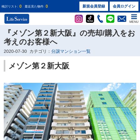
0
0
新規会員登録
会員ログイン
検討リスト:
最近見た物件:
MENU
『メゾン第２新大阪』の売却/購入をお
考えのお客様へ
2020-07-30
カテゴリ：
分譲マンション一覧
メゾン第２新大阪