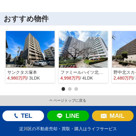
おすすめ物件
サンクタス塚本
ファミールハイツ北大阪４号棟
野中北スカ
4,980万円
/ 3LDK
4,998万円
/ 4LDK
2,480万円
/
ページトップに戻る
TEL
LINE
MAIL
淀川区の不動産売却・買取・購入はライフサービス