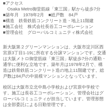
■アクセス
Osaka Metro御堂筋線「東三国」駅から徒歩7分
■築年月 1978
年2月
■総戸数 84
戸
■構造 鉄骨
鉄筋コンクリート造・地上11階建
■施工会社
株式会社長谷工コーポレーション
■管理会社
グローバルコミュニティ株式会社
新大阪第２グリーンマンションは、大阪市淀川区西
宮原3丁目1-19に所在する分譲マンションです。交通
は大阪メトロ御堂筋線「東三国」駅徒歩7分の通勤・
通学に便利な立地です。築年月は1978年2月で、構
造は鉄骨鉄筋コンクリート造の地上11階建です。総
戸数は84戸の中規模マンションとなっています。
校区は大阪市立北中島小学校および宮原中学校で
す。施工は長谷工コーポレーション、管理会社はグ
ローバルコミュニティが担当しています。管理形態
は全部委託による日勤管理です。