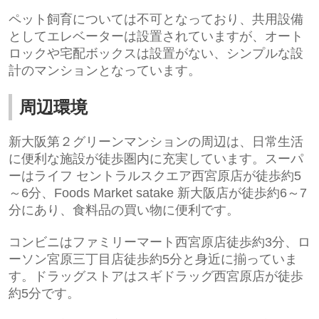
ペット飼育については不可となっており、共用設備
としてエレベーターは設置されていますが、オート
ロックや宅配ボックスは設置がない、シンプルな設
計のマンションとなっています。
周辺環境
新大阪第２グリーンマンションの周辺は、日常生活
に便利な施設が徒歩圏内に充実しています。スーパ
ーは
ライフ セントラルスクエア西宮原店
が徒歩約5
～6分、
Foods Market satake 新大阪店
が徒歩約6～7
分にあり、食料品の買い物に便利です。
コンビニは
ファミリーマート西宮原店
徒歩約3分、
ロ
ーソン宮原三丁目店
徒歩約5分と身近に揃っていま
す。ドラッグストアは
スギドラッグ西宮原店
が徒歩
約5分です。