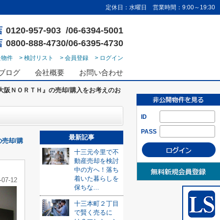
定休日：水曜日 営業時間：9:00～19:30
店
0120-957-903 /06-6394-5001
店
0800-888-4730/06-6395-4730
た物件
> 検討リスト
> 会員登録
> ログイン
ブログ
会社概要
お問い合わせ
大阪ＮＯＲＴＨ』の売却/購入をお考えのお
ID
PASS
最新記事
の売却/購
十三元今里で不
動産売却を検討
中の方へ！落ち
着いた暮らしを
-07-12
保ちな...
十三本町２丁目
で賢く売るに