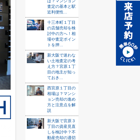
は？マンション
査定の基本と駅
近利便性...
十三本町１丁目
の店舗売却を検
討中の方へ！相
場や査定ポイン
トを押...
新大阪で迷わな
い土地査定の考
え方？宮原１丁
目の地主が知っ
ておき...
西宮原１丁目の
相場は？マンシ
ョン売却の進め
方と注意点を解
説
新大阪で宮原３
丁目の資産見直
しを検討中？不
動産売却の適切