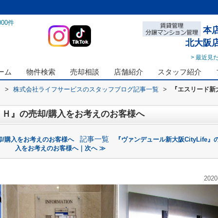
000
件
本
北大阪
> 最近見
ーム
物件検索
売却相談
店舗紹介
スタッフ紹介
ス
>
株式会社ライフサービスのスタッフブログ記事一覧
>
『エスリード新
Ｈ』の売却/購入をお考えのお客様へ
記事一覧
却/購入をお考えのお客様へ
『ヴァンデュール新大阪CityLife』
入をお考えのお客様へ｜次へ ≫
2020