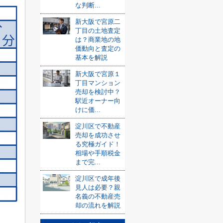
な判断...
新大阪で宮原二
丁目の土地査定
は？商業地の地
価動向と査定の
基本を解説
新大阪で宮原１
丁目マンション
売却を検討中？
駅近オーナー向
けに価...
淀川区で不動産
売却を成功させ
る究極ガイド！
相場や手順税金
まで完...
淀川区で成年後
見人は必要？親
名義の不動産売
却の流れを解説