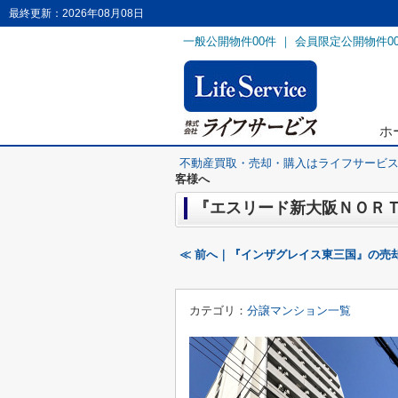
最終更新：2026年08月08日
一般公開物件
00
件 ｜ 会員限定公開物件
0
ホ
不動産買取・売却・購入はライフサービ
客様へ
『エスリード新大阪ＮＯＲＴ
≪ 前へ｜『インザグレイス東三国』の売
カテゴリ：
分譲マンション一覧