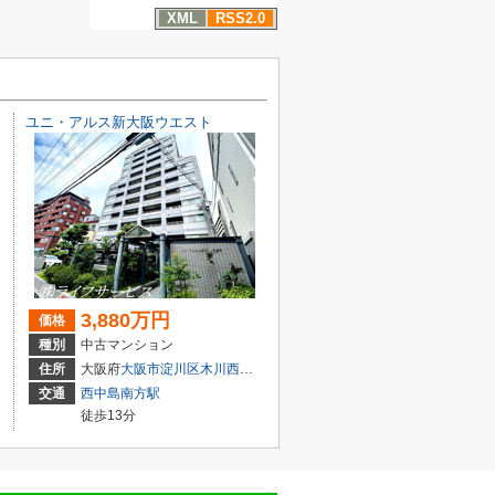
XML
RSS2.0
ユニ・アルス新大阪ウエスト
3,880万円
価格
種別
中古マンション
目3-5
住所
大阪府
大阪市淀川区
木川西
４丁目1-14
交通
西中島南方駅
徒歩13分