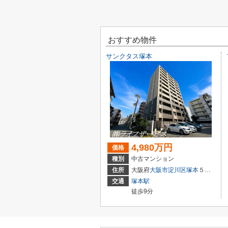
おすすめ物件
サンクタス塚本
4,980万円
価格
種別
中古マンション
住所
大阪府
大阪市淀川区
塚本
５丁目3-22
交通
塚本駅
徒歩9分