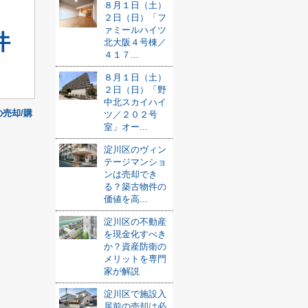
８月１日（土）
２日（日）「フ
ァミールハイツ
件
北大阪４号棟／
４１７...
８月１日（土）
２日（日）「野
中北スカイハイ
の売却/購
ツ／２０２号
室」オー...
淀川区のヴィン
テージマンショ
ンは売却でき
る？築古物件の
価値を高...
淀川区の不動産
を現金化すべき
か？資産防衛の
メリットを専門
家が解説
淀川区で施設入
居前の売却は必