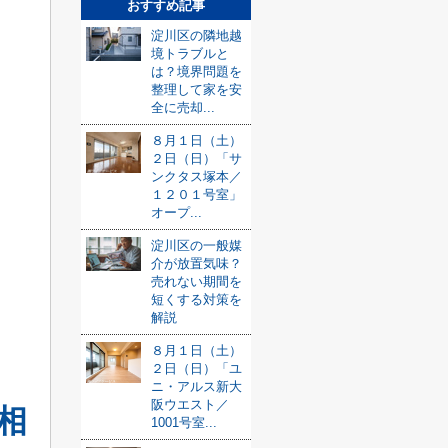
おすすめ記事
淀川区の隣地越
境トラブルと
は？境界問題を
整理して家を安
全に売却...
８月１日（土）
２日（日）「サ
ンクタス塚本／
１２０１号室」
オープ...
淀川区の一般媒
介が放置気味？
売れない期間を
短くする対策を
解説
８月１日（土）
２日（日）「ユ
ニ・アルス新大
阪ウエスト／
相
1001号室...