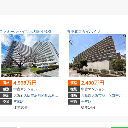
ファミールハイツ北大阪４号棟
野中北スカイハイツ
4,998万円
2,480万円
価格
価格
種別
中古マンション
種別
中古マンション
住所
大阪府
大阪市淀川区
西宮原
３丁目3-4
住所
大阪府
大阪市淀川区
野中北
２丁
交通
三国駅
交通
十三駅
徒歩10分
徒歩14分