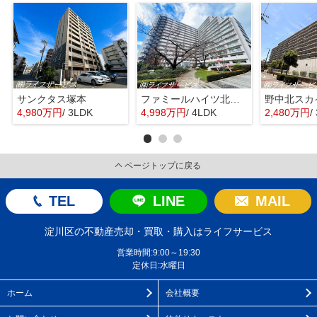
サンクタス塚本
ファミールハイツ北大阪４号棟
野中北スカ
4,980万円
/ 3LDK
4,998万円
/ 4LDK
2,480万円
/
ページトップに戻る
TEL
LINE
MAIL
淀川区の不動産売却・買取・購入はライフサービス
営業時間:9:00～19:30
定休日:水曜日
ホーム
会社概要