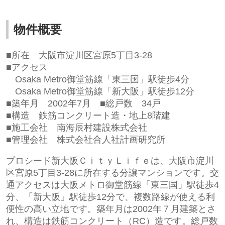
物件概要
■所在
大阪市淀川区宮原5丁目3-28
■アクセス
Osaka Metro御堂筋線「東三国」駅徒歩4
分
Osaka Metro御堂筋線「新大阪」駅徒歩12
分
■築年月 2002
年7月
■総戸数 34
戸
■構造
鉄筋コンクリート造・地上8階建
■施工会社 南海辰村建設株式会社
■管理会社 株式会社合人社計画研究所
プロシード新大阪ＣｉｔｙＬｉｆｅは、大阪市淀川
区宮原5丁目3-28に所在する分譲マンションです。交
通アクセスは大阪メトロ御堂筋線「東三国」駅徒歩4
分、「新大阪」駅徒歩12分で、複数路線が使える利
便性の高い立地です。築年月は2002年７月建築とさ
れ、構造は鉄筋コンクリート（RC）造です。総戸数