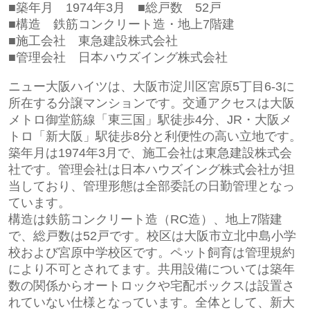
■築年月 1974
年3月
■総戸数 52
戸
■構造
鉄筋コンクリート造・地上7階建
■施工会社 東急建設株式会社
■管理会社 日本ハウズイング株式会社
ニュー大阪ハイツは、大阪市淀川区宮原5丁目6-3に
所在する分譲マンションです。交通アクセスは大阪
メトロ御堂筋線「東三国」駅徒歩4分、JR・大阪メ
トロ「新大阪」駅徒歩8分と利便性の高い立地です。
築年月は1974年3月で、施工会社は東急建設株式会
社です。管理会社は
日本ハウズイング株式会社
が担
当しており、管理形態は全部委託の日勤管理となっ
ています。
構造は鉄筋コンクリート造（RC造）、地上7階建
で、総戸数は52戸です。校区は大阪市立北中島小学
校および宮原中学校区です。ペット飼育は管理規約
により不可とされてます。共用設備については築年
数の関係からオートロックや宅配ボックスは設置さ
れていない仕様となっています。
全体として、新大