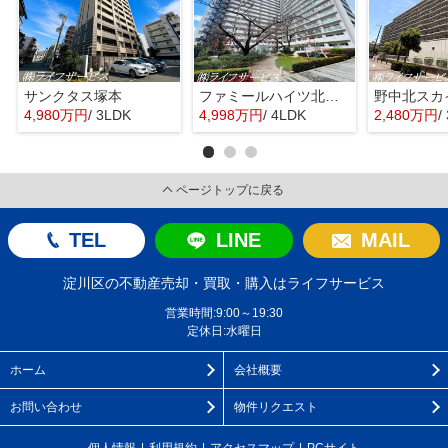
サンクタス塚本
ファミールハイツ北大阪４号棟
野中北スカ
4,980万円
/ 3LDK
4,998万円
/ 4LDK
2,480万円
/
ページトップに戻る
TEL
LINE
MAIL
淀川区の不動産売却・買取・購入はライフサービス
営業時間:9:00～19:30
定休日:水曜日
ホーム
会社概要
お問い合わせ
物件リクエスト