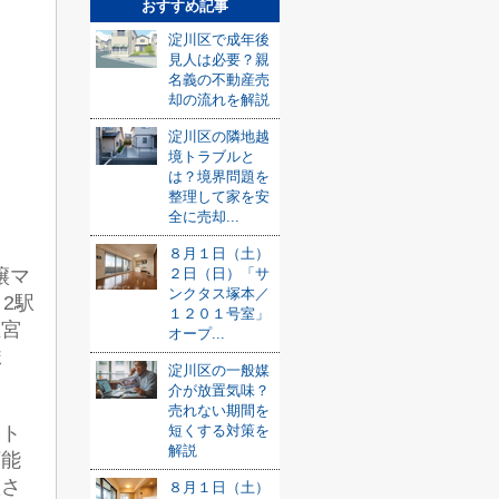
おすすめ記事
淀川区で成年後
見人は必要？親
名義の不動産売
却の流れを解説
淀川区の隣地越
境トラブルと
は？境界問題を
整理して家を安
全に売却...
８月１日（土）
２日（日）「サ
譲マ
ンクタス塚本／
2駅
１２０１号室」
立宮
オープ...
ま
淀川区の一般媒
介が放置気味？
売れない期間を
短くする対策を
スト
解説
可能
置さ
８月１日（土）