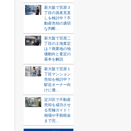
新大阪で宮原３
丁目の資産見直
しを検討中？不
動産売却の適切
な判断...
新大阪で宮原二
丁目の土地査定
は？商業地の地
価動向と査定の
基本を解説
新大阪で宮原１
丁目マンション
売却を検討中？
駅近オーナー向
けに価...
淀川区で不動産
売却を成功させ
る究極ガイド！
相場や手順税金
まで完...