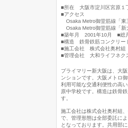
■所在
大阪市淀川区宮原１丁目
■アクセス
Osaka Metro御堂筋線
O
s
aka Metro御堂筋線
■築年月 2001
年10月
■総
■構造 鉄骨
鉄筋コンクリー
■施工会社 株式会社奥村組
■管理会社 大和ライフネク
プライマリー新大阪は、大阪市
ンションです。大阪メトロ御
利用可能な交通利便性の高い
原中学校です。構造は鉄骨鉄
す。
施工会社は株式会社奥村組、
で、管理形態は全部委託によ
となっております。共用部に