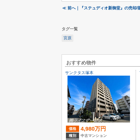
≪ 前へ｜『ステュディオ新御堂』の売却/
タグ一覧
宮原
おすすめ物件
サンクタス塚本
4,980万円
価格
種別
中古マンション