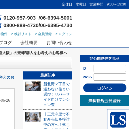
定休日：水曜日 営業時間：9:00～19:30
店
0120-957-903 /06-6394-5001
店
0800-888-4730/06-6395-4730
た物件
> 検討リスト
> 会員登録
> ログイン
ブログ
会社概要
お問い合わせ
新大阪』の売却/購入をお考えのお客様へ
ID
最新記事
考えのお
PASS
新北野２丁目で
迷わない住まい
選び！リバーサ
イド向けマンシ
-06-26
ョン査...
十三元今里で不
動産売却を検討
中の方へ！落ち