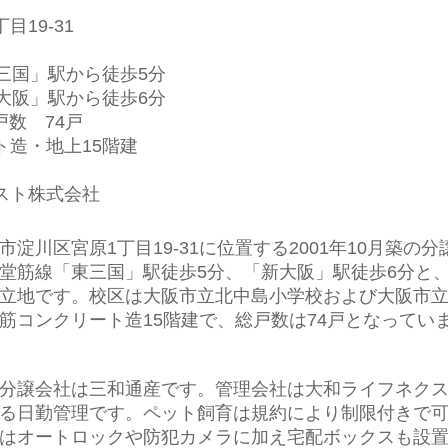
19-31
「東三国」駅から徒歩5
分
「新大阪」駅から徒歩6
分
戸数 74
戸
ト造・地上15階建
スト株式会社
淀川区宮原1丁目19-31に位置する2001年10月築の分
堂筋線「東三国」駅徒歩5分、「新大阪」駅徒歩6分と、
立地です。校区は大阪市立北中島小学校および大阪市
筋コンクリート造15階建で、総戸数は74戸となってい
分譲会社は三和通産です。管理会社は大和ライフネク
る日勤管理です。ペット飼育は規約により制限付きで
はオートロックや防犯カメラに加え宅配ボックスも設