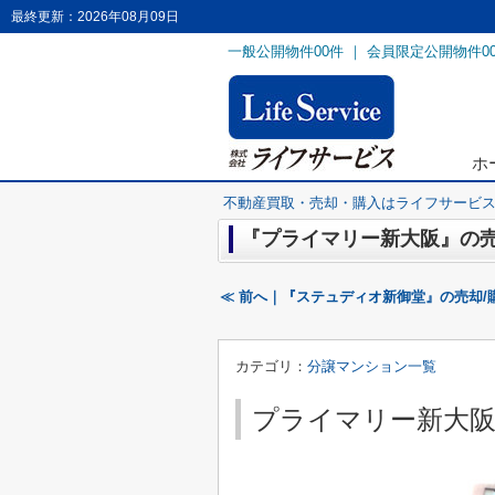
最終更新：2026年08月09日
一般公開物件
00
件 ｜ 会員限定公開物件
0
ホ
不動産買取・売却・購入はライフサービ
『プライマリー新大阪』の売
≪ 前へ｜『ステュディオ新御堂』の売却/
カテゴリ：
分譲マンション一覧
プライマリー新大