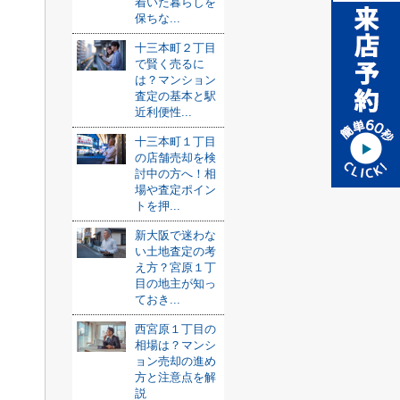
着いた暮らしを
保ちな...
十三本町２丁目
で賢く売るに
は？マンション
査定の基本と駅
近利便性...
十三本町１丁目
の店舗売却を検
討中の方へ！相
場や査定ポイン
トを押...
新大阪で迷わな
い土地査定の考
え方？宮原１丁
目の地主が知っ
ておき...
西宮原１丁目の
相場は？マンシ
ョン売却の進め
方と注意点を解
説