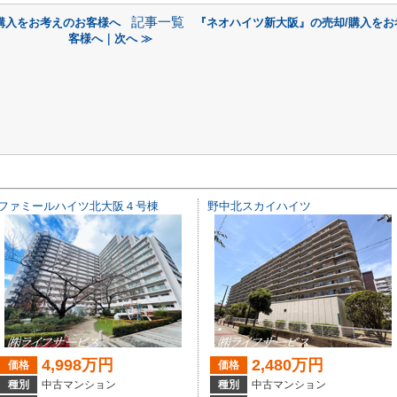
記事一覧
購入をお考えのお客様へ
『ネオハイツ新大阪』の売却/購入をお
客様へ｜次へ ≫
ファミールハイツ北大阪４号棟
野中北スカイハイツ
4,998万円
2,480万円
価格
価格
種別
中古マンション
種別
中古マンション