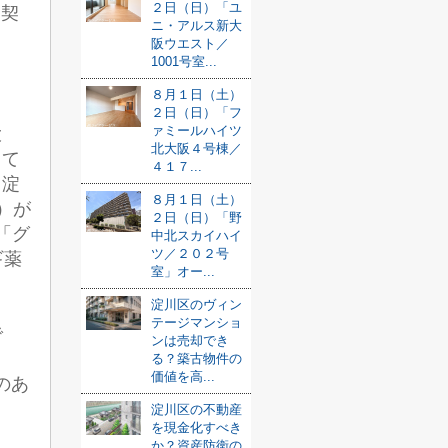
２日（日）「ユ
、契
ニ・アルス新大
阪ウエスト／
1001号室...
８月１日（土）
２日（日）「フ
ァミールハイツ
大
北大阪４号棟／
して
４１７...
ト淀
８月１日（土）
）が
２日（日）「野
「グ
中北スカイハイ
ツ／２０２号
ギ薬
室」オー...
淀川区のヴィン
テージマンショ
で
ンは売却でき
る？築古物件の
価値を高...
のあ
淀川区の不動産
を現金化すべき
か？資産防衛の