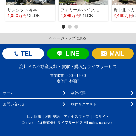
サンクタス塚本
ファミールハイツ北大阪４号棟
野中北スカ
4,980万円
/ 3LDK
4,998万円
/ 4LDK
2,480万円
/
ページトップに戻る
TEL
LINE
MAIL
淀川区の不動産売却・買取・購入はライフサービス
営業時間:9:00～19:30
定休日:水曜日
ホーム
会社概要
お問い合わせ
物件リクエスト
個人情報
利用規約
アクセスマップ
PCサイト
Copyright(c) 株式会社ライフサービス All rights reserved.