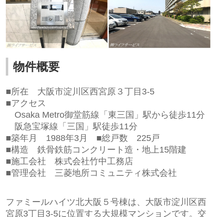
物件概要
■所在
大阪市淀川区西宮原３丁目3-5
■アクセス
Osaka Metro御堂筋線「東三国」駅から徒歩11分
阪急宝塚線「三国」駅徒歩11分
■築年月 1988
年3月
■総戸数 225
戸
■構造 鉄骨
鉄筋コンクリート造・地上15階建
■施工会社
株式会社竹中工務店
■管理会社
三菱地所コミュニティ株式会社
ファミールハイツ北大阪５号棟は、大阪市淀川区西
宮原3丁目3-5に位置する大規模マンションです。交