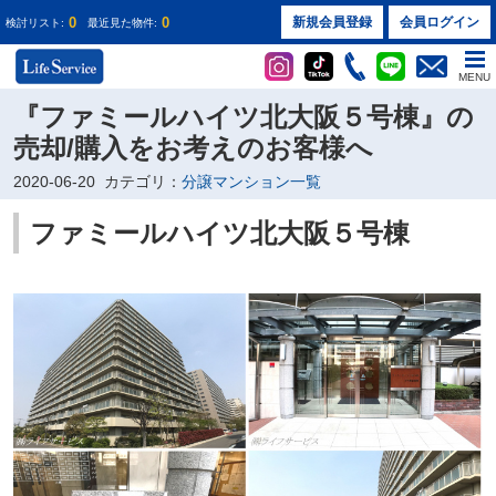
0
0
新規会員登録
会員ログイン
検討リスト:
最近見た物件:
MENU
『ファミールハイツ北大阪５号棟』の
売却/購入をお考えのお客様へ
2020-06-20
カテゴリ：
分譲マンション一覧
ファミールハイツ北大阪５号棟