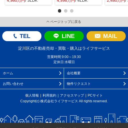
4,980万円
/ 3LDK
4,998万円
/ 4LDK
2,480万円
/
ページトップに戻る
TEL
LINE
MAIL
淀川区の不動産売却・買取・購入はライフサービス
営業時間:9:00～19:30
定休日:水曜日
ホーム
会社概要
お問い合わせ
物件リクエスト
個人情報
利用規約
アクセスマップ
PCサイト
Copyright(c) 株式会社ライフサービス All rights reserved.