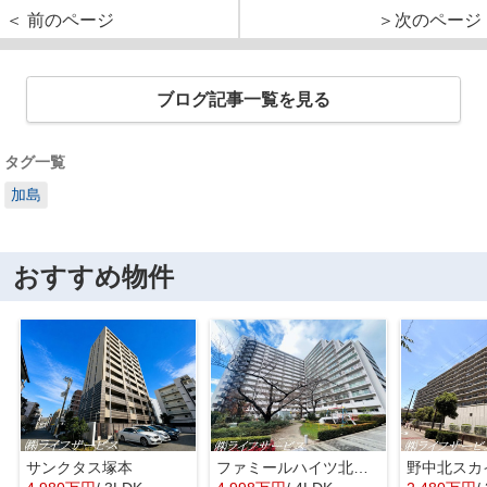
＜ 前のページ
＞次のページ
ブログ記事一覧を見る
タグ一覧
加島
おすすめ物件
サンクタス塚本
ファミールハイツ北大阪４号棟
野中北スカ